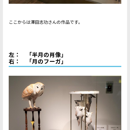
ここからは澤田志功さんの作品です。
左： 「半月の肖像」
右： 「月のフーガ」