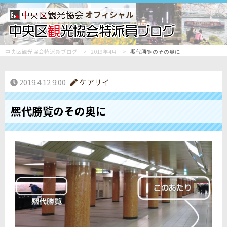
オフィシャル
中央区観光協会特派員ブログ
2019年4月
熈代勝覧のその奥に
2019.4.12 9:00
ケアリイ
熈代勝覧のその奥に