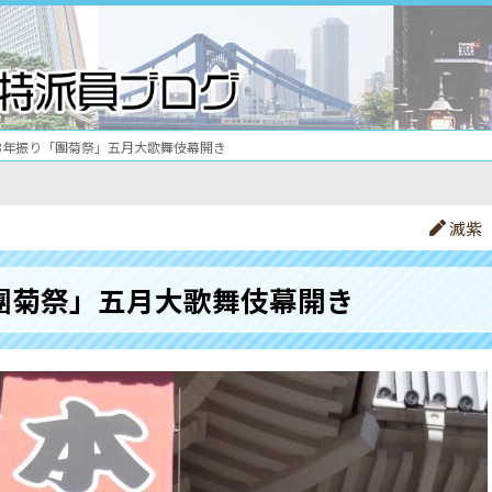
3年振り「團菊祭」五月大歌舞伎幕開き
滅紫
團菊祭」五月大歌舞伎幕開き