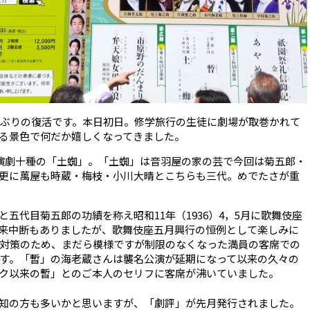
年ぶりの復活です。本日初日。修学旅行の生徒に劇場が取巻かれて
る景色で何だか嬉しくなってきました。
演劇十種の「土蜘」。「土蜘」は音羽屋の家の芸で今回は菊五郎・
更に萬屋も時蔵・梅枝・小川大晴とこちらも三代。めでたさが重
五代目菊五郎の功績を称え昭和11年（1936）4，5月に歌舞伎座
来中断もありましたが、歌舞伎座五月興行の恒例として楽しみに
対策のため、まだら模様ですが制限のなくなった満員の客席での
す。「暫」の海老蔵さんは襲名公演が延期になって以来の久々の
ク以来の暫」とのご本人のセリフに客席が沸いていました。
知の方も多いかと思いますが、「劇評」が先月発行されました。