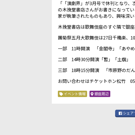
「「演劇界」が3月号で休刊となり、
の木挽堂書店さんがお書きになってい
家が執筆されたものもあり、興味深い
木挽堂書店は歌舞伎座のすぐ隣で銀座4－1
團菊祭五月大歌舞伎は27日千穐楽、10
一部 11時開演 「金閣寺」「あや
二部 14時30分開演「暫」「土蜘」
三部 18時15分開演 「市原野のだ
お問い合わせはチケットホン松竹 0570
イベント情報
銀座周辺
シェア