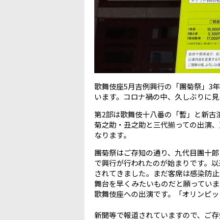
歌舞伎座5月吉例興行の「團菊祭」3
います。コロナ禍の中、久しぶりに見
第2部は歌舞伎十八番の「暫」と新古
菊之助・丑之助と三代揃っての出演、
なります。
團菊祭はご存知の通り、九代目團十郎と
で興行が行われたのが始まりです。以
されてきました。まだ客席は感染防止
舞台を早くみたいものだと願っていま
歌舞伎座への出演です。「オリンピッ
新聞等で報道されていますので、ご存