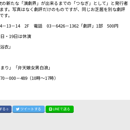
次の新たな「演劇界」が出来るまでの「つなぎ」として」と発行者
ます。写真はなく劇評だけのものですが、同じお芝居を別な劇評
です。
3－14 2F 電話 03－6426－1362「劇評」1部 500円
日・19日は休演
め浴衣」
んまり」「弁天娘女男白浪」
－000－489（10時～17時）
する
ツイート
する
LINE
で送る
0