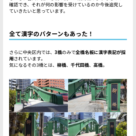
確認でき、それが何の影響を受けているのか今後追究し
ていきたいと思っています。
全て漢字のパターンもあった！
さらに中央区内では、
3橋
のみで
全橋名板に漢字表記が採
用
されています。
気になるその3橋とは、
柳橋
、
千代田橋
、
高橋
。