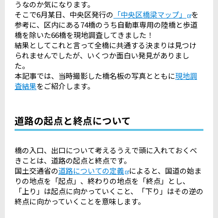
うなのか気になります。
そこで6月某日、中央区発行の
「中央区橋梁マップ」
を
参考に、区内にある74橋のうち自動車専用の陸橋と歩道
橋を除いた66橋を現地調査してきました！
結果としてこれと言って全橋に共通する決まりは見つけ
られませんでしたが、いくつか面白い発見がありまし
た。
本記事では、当時撮影した橋名板の写真とともに
現地調
査結果
をご紹介します。
道路の起点と終点について
橋の入口、出口について考えるうえで頭に入れておくべ
きことは、道路の起点と終点です。
国土交通省の
道路についての定義
によると、国道の始ま
りの地点を「起点」、終わりの地点を「終点」とし、
「上り」は起点に向かっていくこと、「下り」はその逆の
終点に向かっていくことを意味します。