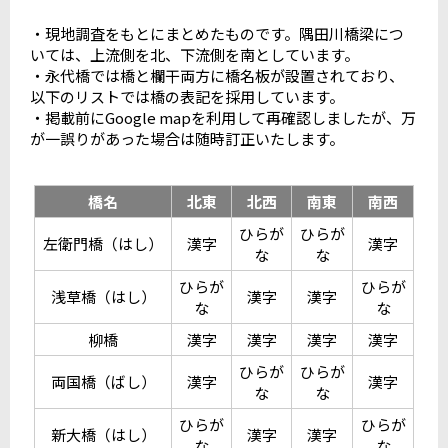
・現地調査をもとにまとめたものです。隅田川橋梁につ
いては、上流側を北、下流側を南としています。
・永代橋では橋と欄干両方に橋名板が設置されており、
以下のリストでは橋の表記を採用しています。
・掲載前にGoogle mapを利用して再確認しましたが、万
が一誤りがあった場合は随時訂正いたします。
橋名
北東
北西
南東
南西
ひらが
ひらが
左衛門橋（はし）
漢字
漢字
な
な
ひらが
ひらが
浅草橋（はし）
漢字
漢字
な
な
柳橋
漢字
漢字
漢字
漢字
ひらが
ひらが
両国橋（ばし）
漢字
漢字
な
な
ひらが
ひらが
新大橋（はし）
漢字
漢字
な
な