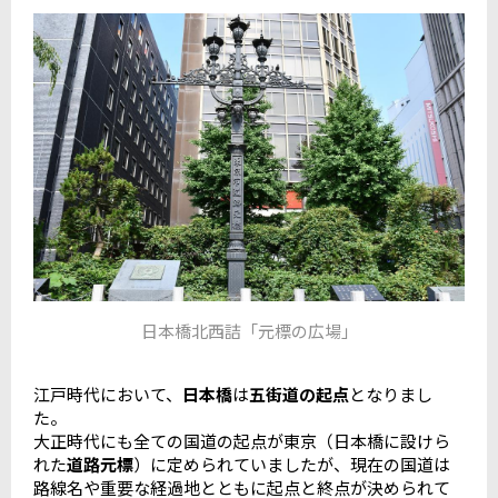
日本橋北西詰「元標の広場」
江戸時代において、
日本橋
は
五街道の起点
となりまし
た。
大正時代にも全ての国道の起点が東京（日本橋に設けら
れた
道路元標
）に定められていましたが、現在の国道は
路線名や重要な経過地とともに起点と終点が決められて