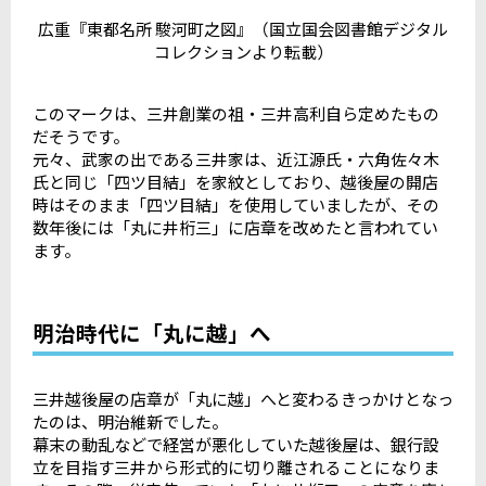
広重『東都名所 駿河町之図』（国立国会図書館デジタル
コレクションより転載）
このマークは、三井創業の祖・三井高利自ら定めたもの
だそうです。
元々、武家の出である三井家は、近江源氏・六角佐々木
氏と同じ「四ツ目結」を家紋としており、越後屋の開店
時はそのまま「四ツ目結」を使用していましたが、その
数年後には「丸に井桁三」に店章を改めたと言われてい
ます。
明治時代に「丸に越」へ
三井越後屋の店章が「丸に越」へと変わるきっかけとなっ
たのは、明治維新でした。
幕末の動乱などで経営が悪化していた越後屋は、銀行設
立を目指す三井から形式的に切り離されることになりま