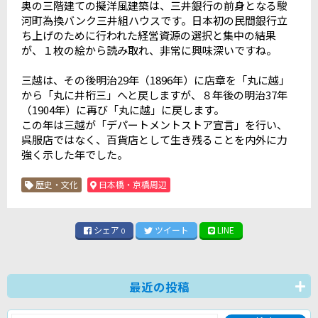
奥の三階建ての擬洋風建築は、三井銀行の前身となる駿
河町為換バンク三井組ハウスです。日本初の民間銀行立
ち上げのために行われた経営資源の選択と集中の結果
が、１枚の絵から読み取れ、非常に興味深いですね。
三越は、その後明治29年（1896年）に店章を「丸に越」
から「丸に井桁三」へと戻しますが、８年後の明治37年
（1904年）に再び「丸に越」に戻します。
この年は三越が「デパートメントストア宣言」を行い、
呉服店ではなく、百貨店として生き残ることを内外に力
強く示した年でした。
歴史・文化
日本橋・京橋周辺
シェア
ツイート
LINE
0
最近の投稿