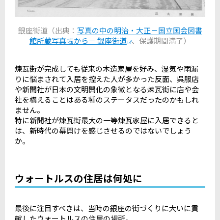
銀座街道（出典：
写真の中の明治・大正－国立国会図書
館所蔵写真帳から－ 銀座街道
、保護期間満了）
煉瓦街が完成しても従来の木造家屋を好み、湿気や雨漏
りに悩まされて入居を控えた人が多かった反面、呉服店
や新聞社が日本の文明開化の象徴となる煉瓦街に店や会
社を構えることはある種のステータスだったのかもしれ
ません。
特に新聞社が煉瓦街最大の一等煉瓦家屋に入居できると
は、新時代の幕開けを感じさせるのではないでしょう
か。
ウォートルスの住居は何処に
最後に注目すべきは、当時の銀座の街づくりに大いに貢
献したウォートルスの住居の場所。