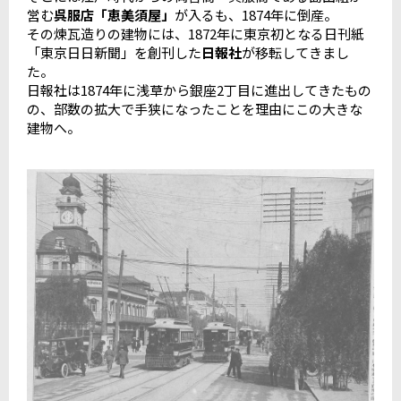
営む
呉服店「恵美須屋」
が入るも、1874年に倒産。
その煉瓦造りの建物には、1872年に東京初となる日刊紙
「東京日日新聞」を創刊した
日報社
が移転してきまし
た。
日報社は1874年に浅草から銀座2丁目に進出してきたもの
の、部数の拡大で手狭になったことを理由にこの大きな
建物へ。