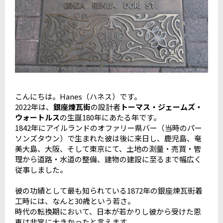
こんにちは。Hanes（ハネス）です。
2022年は、
銀座煉瓦街
の設計者
トーマス・ジェームズ・
ウォートルス
の生誕180年にあたる年です。
1842年にアイルランドのオファリー県バー（当時のパー
ソンズタウン）で生まれた彼は後に来日し、鹿児島、奄
美大島、大阪、そして東京にて、土地の測量・売買・管
理から道路・水道の整備、建物の建設に至るまで幅広く
従事しました。
彼の功績として最も知られている1872年の銀座煉瓦街着
工時には、なんと30歳という若さ。
時代の転換期において、日本が若かりし彼から受けた恩
恵は非常に大きかったと言えます。