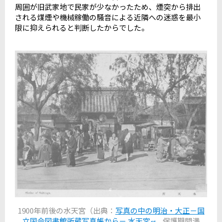
周囲が旧武家地で民家が少なかったため、煙突から排出
される煤煙や機械稼働の騒音による近隣への迷惑を最小
限に抑えられると判断したからでした。
1900年前後の水天宮（出典：
写真の中の明治・大正－国
立国会図書館所蔵写真帳から－ 水天宮
、保護期間満