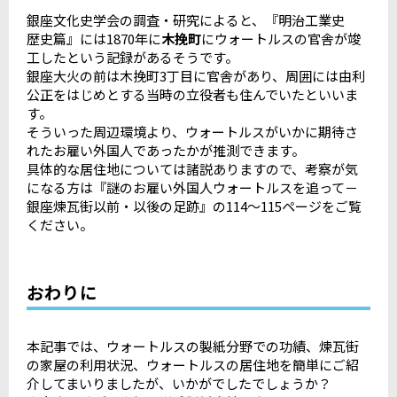
銀座文化史学会の調査・研究によると、『明治工業史
歴史篇』には1870年に
木挽町
にウォートルスの官舎が竣
工したという記録があるそうです。
銀座大火の前は木挽町3丁目に官舎があり、周囲には由利
公正をはじめとする当時の立役者も住んでいたといいま
す。
そういった周辺環境より、ウォートルスがいかに期待さ
れたお雇い外国人であったかが推測できます。
具体的な居住地については諸説ありますので、考察が気
になる方は『謎のお雇い外国人ウォートルスを追って－
銀座煉瓦街以前・以後の足跡』の114～115ページをご覧
ください。
おわりに
本記事では、ウォートルスの製紙分野での功績、煉瓦街
の家屋の利用状況、ウォートルスの居住地を簡単にご紹
介してまいりましたが、いかがでしたでしょうか？