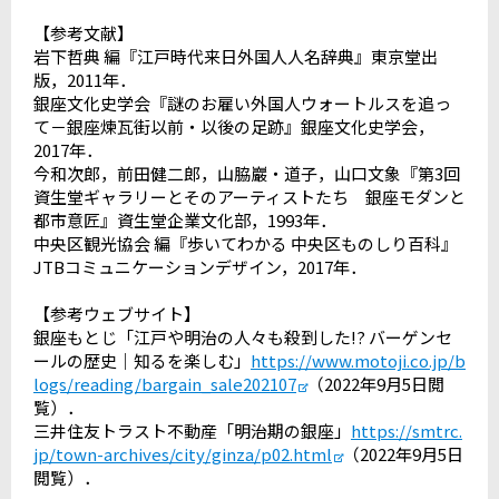
【参考文献】
岩下哲典 編『江戸時代来日外国人人名辞典』東京堂出
版，2011年．
銀座文化史学会『謎のお雇い外国人ウォートルスを追っ
て－銀座煉瓦街以前・以後の足跡』銀座文化史学会，
2017年．
今和次郎，前田健二郎，山脇巖・道子，山口文象『第3回
資生堂ギャラリーとそのアーティストたち 銀座モダンと
都市意匠』資生堂企業文化部，1993年．
中央区観光協会 編『歩いてわかる 中央区ものしり百科』
JTBコミュニケーションデザイン，2017年．
【参考ウェブサイト】
銀座もとじ「江戸や明治の人々も殺到した!? バーゲンセ
ールの歴史｜知るを楽しむ」
https://www.motoji.co.jp/b
logs/reading/bargain_sale202107
（2022年9月5日閲
覧）．
三井住友トラスト不動産「明治期の銀座」
https://smtrc.
jp/town-archives/city/ginza/p02.html
（2022年9月5日
閲覧）．