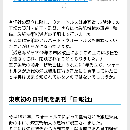
了）
有恒社の設立に際し、ウォートルスは煉瓦造り2階建ての
工場の設計・施工・監督、さらには製紙機械の調達・整
備、製紙技術指導者の手配まで行いました。
そこには実弟のアルバート・ウォートルスも関わってい
たことが明らかになっています。
（残念ながら1906年の市区改正によりこの工場は移転を
余儀なくされ、閉鎖されることとなりました。）
王子製紙の前身「抄紙会社」の設立に1年先立ち、ウォー
トルスが近代の洋式製紙技術の普及にも貢献していたこ
とは実はあまり知られていないのではないでしょうか。
東京初の日刊紙を創刊「日報社」
時は1873年。ウォートルスによって整備された銀座煉瓦
街の中に、煉瓦街最大の建物が竣工されました。
そこには江戸時代からの両替商・呉服商である島田組が