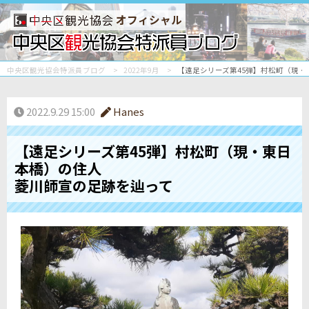
オフィシャル
中央区観光協会特派員ブログ
2022年9月
【遠足シリーズ第45弾】村松町（現
2022.9.29 15:00
Hanes
【遠足シリーズ第45弾】村松町（現・東日
本橋）の住人
菱川師宣の足跡を辿って