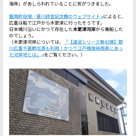
海岸」があしらわれていることに気がつきました。
鋸南町役場／菱川師宣記念館のウェブサイト
によると、
広重は船で江戸から木更津に行ったそうです。
日本橋川沿いにかつて存在した
木更津河岸
から乗船した
のでしょう。
（木更津河岸については、
「【遠足シリーズ第42弾】歌
川広重や葛飾北斎も利用！かつて江戸橋南袂西寄にあっ
た河岸地とは」
をご覧ください。）