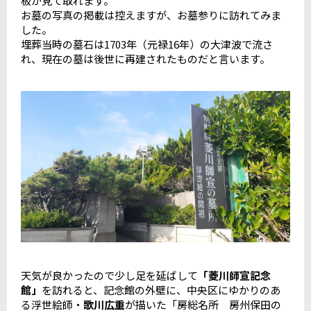
板が見て取れます。
お墓の写真の掲載は控えますが、お墓参りに訪れてみま
した。
埋葬当時の墓石は1703年（元禄16年）の大津波で流さ
れ、現在の墓は後世に再建されたものだと言います。
天気が良かったので少し足を延ばして
「菱川師宣記念
館」
を訪れると、記念館の外壁に、中央区にゆかりのあ
る浮世絵師・
歌川広重
が描いた「房総名所 房州保田の