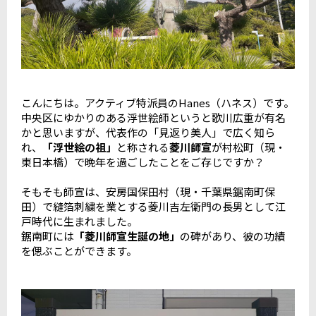
こんにちは。アクティブ特派員のHanes（ハネス）です。
中央区にゆかりのある浮世絵師というと歌川広重が有名
かと思いますが、代表作の「見返り美人」で広く知ら
れ、
「浮世絵の祖」
と称される
菱川師宣
が村松町（現・
東日本橋）で晩年を過ごしたことをご存じですか？
そもそも師宣は、安房国保田村（現・千葉県鋸南町保
田）で縫箔刺繍を業とする菱川吉左衛門の長男として江
戸時代に生まれました。
鋸南町には
「菱川師宣生誕の地」
の碑があり、彼の功績
を偲ぶことができます。