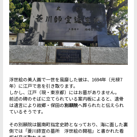
浮世絵の美人画で一世を風靡した彼は、1694年（元禄7
年）に江戸で息を引き取ります。
しかし、江戸（現・東京都）にはお墓がありません。
前述の碑のそばに立てられている案内板によると、遺骨
は遺言により故郷・保田の
別願院
へ葬られたと伝えられ
ているそうです。
その別願院は鋸南町指定史跡となっており、海に面した裏
側では「菱川師宣の墓所 浮世絵の開祖」と書かれた看