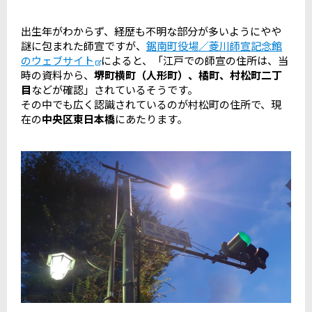
出生年がわからず、経歴も不明な部分が多いようにやや
謎に包まれた師宣ですが、
鋸南町役場／菱川師宣記念館
のウェブサイト
によると、「江戸での師宣の住所は、当
時の資料から、
堺町横町（人形町）、橘町、村松町二丁
目
などが確認」されているそうです。
その中でも広く認識されているのが村松町の住所で、現
在の
中央区東日本橋
にあたります。