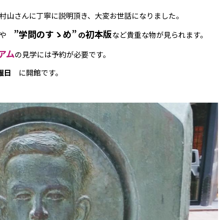
村山さんに丁寧に説明頂き、大変お世話になりました。
”学問のすゝめ”
初本版
や
の
など貴重な物が見られます。
アム
の見学には予約が必要です。
曜日
に開館です。