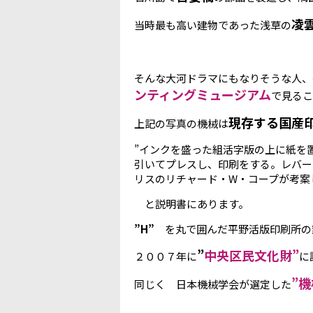
凌
当時最も高い建物であった浅草の
そんな大河ドラマにもなりそうな人、
ンティングミュージアム
で見るこ
現存する国産
上記の写真の機械は
”インクを盛った組活字版の上に紙を
引いてプレスし、印刷をする。レバー
リスのリチャード・W・コープが考案
と説明書にあります。
”H”
を丸で囲んだ平野活版印刷所の
”
中央区民文化財”
２００７年に
に
”
同じく 日本機械学会が選定した