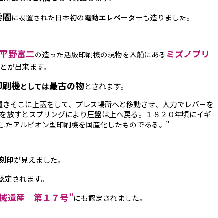
雲閣
に設置された日本初の
電動エレベーター
も造りました。
平野富二
ミズノプリ
の造った活版印刷機の現物を入船にある
とが出来ます。
印刷機
最古の物
としては
とされます。
置きそこに上蓋をして、プレス場所へと移動させ、人力でレバーを
を放すとスプリングにより圧盤は上へ戻る。１８２０年頃にイギ
したアルビオン型印刷機を国産化したものである。”
刻印
が見えました。
認定されます。
機械遺産 第１７号”
にも認定されました。