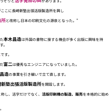
活字発祥の碑
っそりと
があります。
がここに長崎新塾出張活版製造所を興し
造所
と改称し日本の印刷文化の源泉となった。”
本木昌造
た
は外国の書物に接する機会が多く出版に興味を持
す。
二
です。
富二
だ
は優秀なエンジニアになっていました。
昌造
の事業を引き継いで立て直します。
崎新塾出張活版製造所
を開設します。
と称し、活字だけでなく、
活版印刷機の製造、販売
を本格的に始め
。