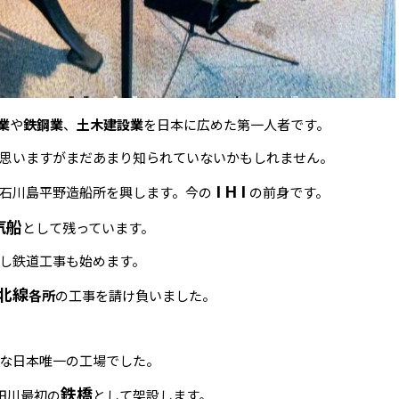
業
や
鉄鋼業
、
土木建設業
を日本に広めた第一人者です。
思いますがまだあまり知られていないかもしれません。
I H I
石川島平野造船所を興します。今の
の前身です。
汽船
として残っています。
し鉄道工事も始めます。
北線
各所
の工事を請け負いました。
な日本唯一の工場でした。
鉄橋
田川最初の
として架設します。