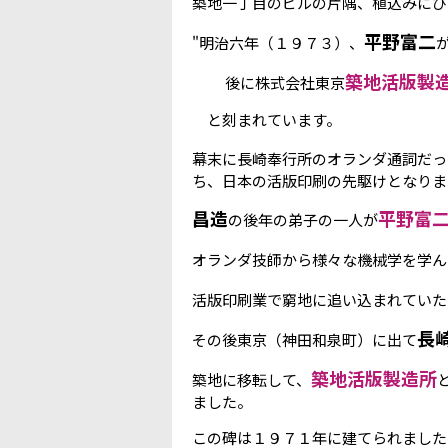
築地一丁目のビルの片隅、植込みにひ
平野富二
"明治六年（１９７３）、
築地活版製
後に株式会社東京
と刻まれています。
幕末に長崎奉行所のオランダ通詞だっ
ち、日本の活版印刷の先駆けとなりま
昌造
平野富
の後年の弟子の一人が
オランダ技師から様々な機械学を学ん
活版印刷業で窮地に追い込まれていた
長
その後東京（神田和泉町）に出て
築地活版製造所
築地に移転して、
ました。
この碑は１９７１年に建てられました