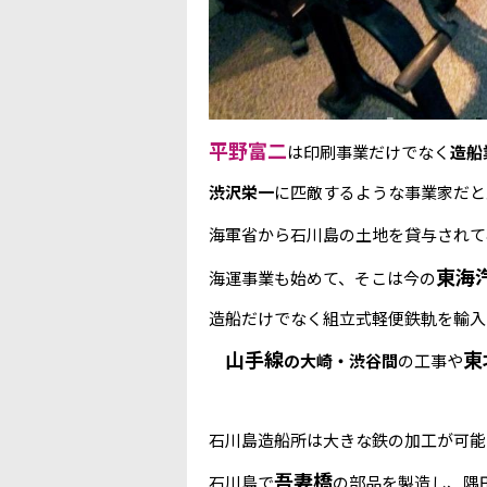
平野富二
は印刷事業だけでなく
造船
渋沢栄一
に匹敵するような事業家だと
海軍省から石川島の土地を貸与されて
東海
海運事業も始めて、そこは今の
造船だけでなく組立式軽便鉄軌を輸入
山手線
東
の大崎・渋谷間
の工事や
石川島造船所は大きな鉄の加工が可能
吾妻橋
石川島で
の部品を製造し、隅