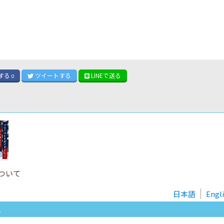
する
ツイート
する
LINE
で送る
0
ついて
日本語
Engl
.