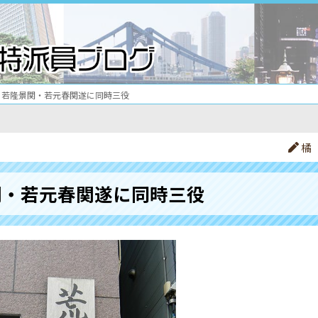
若隆景関・若元春関遂に同時三役
橘
関・若元春関遂に同時三役