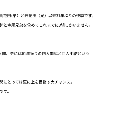
の貴花田(弟）と若花田（兄）以来31年ぶりの快挙です。
鉾と寺尾兄弟を含めてこれまでに3組しかいません。
大関、更には61年振りの四人関脇と四人小結という
関にとっては更に上を目指す大チャンス。
です。