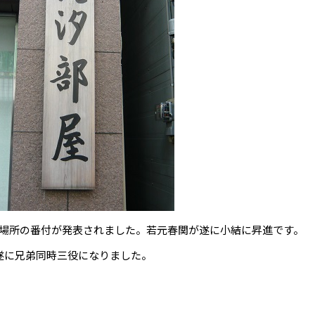
023)初場所の番付が発表されました。若元春関が遂に小結に昇進です。
遂に兄弟同時三役になりました。