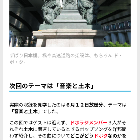
ずばり
日本橋
。橋や高速道路の架設は、もちろん
ド・
ボ・ク
。
次回のテーマは「音楽と土木」
実際の収録を見学したのは
６月１２日放送分
、テーマは
「音楽と土木」
でした。
この回ではゲストは迎えず、
ドボラジメンバー
３人がそ
れぞれ
土木
に関連しているとするポップソングを洋邦問
わず紹介し、その曲について
どこがどう
ドボク
なのか
を