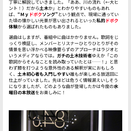
丁寧に解説していきました。「ああ、川の流れ（←大ヒ
ント！）だから
土木
か」とわかりやすいものもあれ
ば、
“Ｍｙ
ドボク
ソング”
という観点で、現場に通ってい
た頃の懐かしい光景が思い出されるといった
私的
ドボク
体験
から選ばれたものもありました。
選曲はしますが、番組中に曲はかかりません。歌詞をじ
っくり検証し、メンバーとリスナーひとりひとりがその
情景を思い浮かべる映像要らずのアプローチはラジオと
いうメディアならでは。
ガチの土木技術者
ゆえか「この
歌詞からそんなことを読み取っていたとは……！」と思
わず膝を打つような意外性のある解釈が実におもしろ
く、
土木初心者も入門しやすい
誰もが楽しめる放送回に
仕上がっていました。先ほどは危うく情報漏えいしそう
になりましたが、どのような曲が登場したかは今度の
水
曜日の本放送
をお楽しみに！