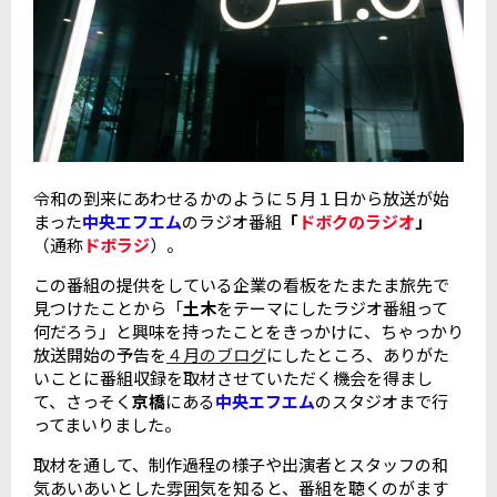
令和の到来にあわせるかのように５月１日から放送が始
まった
中央エフエム
のラジオ番組
「
ドボクのラジオ
」
（通称
ドボラジ
）。
この番組の提供をしている企業の看板をたまたま旅先で
見つけたことから「
土木
をテーマにしたラジオ番組って
何だろう」と興味を持ったことをきっかけに、ちゃっかり
放送開始の予告を
４月のブログ
にしたところ、ありがた
いことに番組収録を取材させていただく機会を得まし
て、さっそく
京橋
にある
中央エフエム
のスタジオまで行
ってまいりました。
取材を通して、制作過程の様子や出演者とスタッフの和
気あいあいとした雰囲気を知ると、番組を聴くのがます