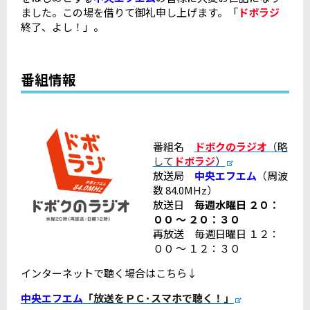
ました。この場を借りて御礼申し上げます。「
ドボラジ
終了、よし！」。
番組情報
番組名
ドボクのラジオ
（略
して
ドボラジ
）
放送局
中央エフエム
（周波
数 84.0MHz）
放送日
毎週水曜日 ２０：
００ ～ ２０：３０
再放送 毎週日曜日 １２：
００ ～ １２：３０
インターネットで聴く場合はこちら↓
中央エフエム
「放送をＰＣ･スマホで聴く！」