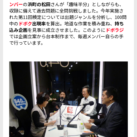
ンバー
の
浜町の松田
さんが「趣味半分」としながらも、
収録に備えて過去問題に全問挑戦しました。今年実施さ
れた第11回検定については出題ジャンルを分析し、100問
中の
ドボク
出現率
を算出。地道な作業を積み重ね、
持ち
込み企画
を見事に成立させました。このように
ドボラジ
では企画立案から台本制作まで、毎週メンバー自らの手
で行っています。