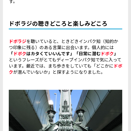
す。
ドボラジの聴きどころと楽しみどころ
ドボラジ
を聴いていると、ときどきインパク知（知的か
つ印象に残る）のある言葉に出会います。個人的には
「
ドボク
はカタくていいんです」「日常に潜む
ドボク
」
というフレーズがとてもディープインパク知で気に入って
います。最近では、まち歩きをしていても「どこかに
ドボ
ク
が潜んでいないか」と探すようになりました。