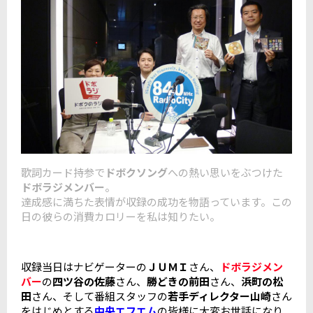
歌詞カード持参で
ドボクソング
への熱い思いをぶつけた
ドボラジメンバー
。
達成感に満ちた表情が収録の成功を物語っています。この
日の彼らの消費カロリーを私は知りたい。
収録当日はナビゲーターの
ＪＵＭＩ
さん、
ドボラジメン
バー
の
四ツ谷の佐藤
さん、
勝どきの前田
さん、
浜町の松
田
さん、そして番組スタッフの
若手ディレクター山崎
さん
をはじめとする
中央エフエム
の皆様に大変お世話になり