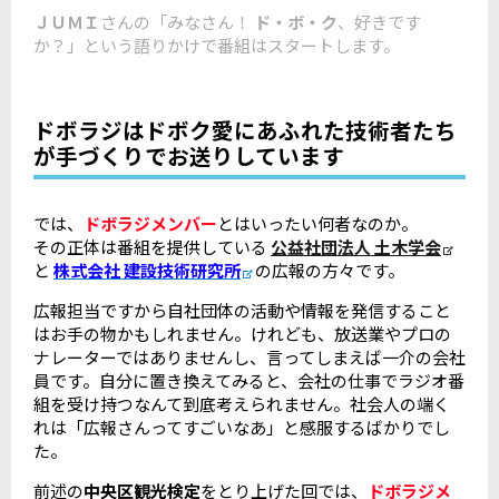
ＪＵＭＩ
さんの「みなさん！
ド・ボ・ク
、好きです
か？」という語りかけで番組はスタートします。
ドボラジはドボク愛にあふれた技術者たち
が手づくりでお送りしています
では、
ドボラジメンバー
とはいったい何者なのか。
その正体は番組を提供している
公益社団法人 土木学会
と
株式会社 建設技術研究所
の広報の方々です。
広報担当ですから自社団体の活動や情報を発信すること
はお手の物かもしれません。けれども、放送業やプロの
ナレーターではありませんし、言ってしまえば一介の会社
員です。自分に置き換えてみると、会社の仕事でラジオ番
組を受け持つなんて到底考えられません。社会人の端く
れは「広報さんってすごいなあ」と感服するばかりでし
た。
前述の
中央区観光検定
をとり上げた回では、
ドボラジメ