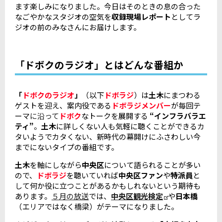
ます楽しみになりました。今日はそのときの息の合った
なごやかなスタジオの空気を
収録現場レポート
としてラ
ジオの前のみなさんにお届けします。
「ドボクのラジオ」とはどんな番組か
「
ドボクのラジオ
」
（以下
ドボラジ
）は
土木
にまつわる
ゲストを迎え、案内役である
ドボラジメンバー
が毎回テ
ーマ
に沿って
ドボク
なトークを展開する
“インフラバラエ
ティ”
。
土木
に詳しくない人も気軽に聴くことができるカ
タいようでカタくない、新時代の幕開けにふさわしい今
までにないタイプの番組です。
土木
を軸にしながら
中央区
について語られることが多い
ので、
ドボラジ
を聴いていれば
中央区ファン
や
特派員
と
して何か役に立つことがあるかもしれないという期待も
あります。
５月の放送
では、
中央区観光検定
や
日本橋
（エリアではなく橋梁）がテーマになりました。