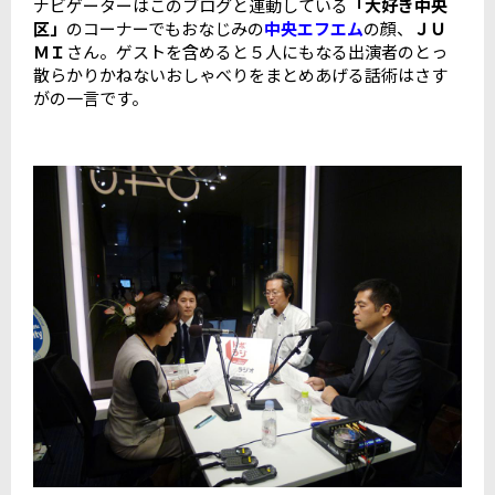
ナビゲーターはこのブログと連動している
「大好き中央
区」
のコーナーでもおなじみの
中央エフエム
の顔、
ＪＵ
ＭＩ
さん。ゲストを含めると５人にもなる出演者のとっ
散らかりかねないおしゃべりをまとめあげる話術はさす
がの一言です。