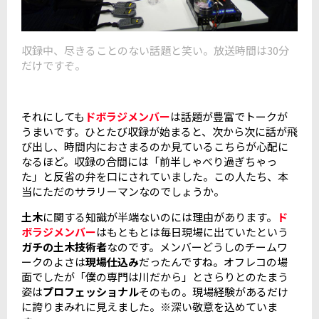
収録中、尽きることのない話題と笑い。放送時間は30分
だけですぞ。
それにしても
ドボラジメンバー
は話題が豊富でトークが
うまいです。ひとたび収録が始まると、次から次に話が飛
び出し、時間内におさまるのか見ているこちらが心配に
なるほど。収録の合間には「前半しゃべり過ぎちゃっ
た」と反省の弁を口にされていました。この人たち、本
当にただのサラリーマンなのでしょうか。
土木
に関する知識が半端ないのには理由があります。
ド
ボラジメンバー
はもともとは毎日現場に出ていたという
ガチの土木技術者
なのです。メンバーどうしのチームワ
ークのよさは
現場仕込み
だったんですね。オフレコの場
面でしたが「僕の専門は川だから」とさらりとのたまう
姿は
プロフェッショナル
そのもの。現場経験があるだけ
に誇りまみれに見えました。
※深い敬意を込めていま