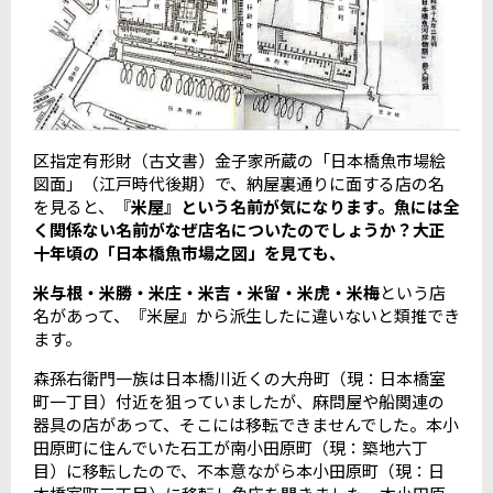
区指定有形財（古文書）金子家所蔵の「日本橋魚市場絵
図面」（江戸時代後期）で、納屋裏通りに面する店の名
を見ると、『
米屋』という名前が気になります。魚には全
く関係ない名前がなぜ店名についたのでしょうか？大正
十年頃の「日本橋魚市場之図」を見ても、
米与根・米勝・米庄・米吉・米留・米虎・米梅
という店
名があって、『米屋』から派生したに違いないと類推でき
ます。
森孫右衛門一族は日本橋川近くの大舟町（現：日本橋室
町一丁目）付近を狙っていましたが、麻問屋や船関連の
器具の店があって、そこには移転できませんでした。本小
田原町に住んでいた石工が南小田原町（現：築地六丁
目）に移転したので、不本意ながら本小田原町（現：日