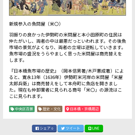
新規参入の魚問屋（米〇）
羽振りの良かった伊勢町の米問屋と本小田原町の住民は
仲たがいし、両者の中は最悪だっといわれます。その後魚
市場の景気がよくなり、両者の立場は逆転していきます。
魚市場の盛況をうらやましく思った米問屋は商売替えを
します。
『日本橋魚市場の歴史』（岡本信男著/木戸憲成著）によ
ると、寛永13年（1636年）伊勢町米河岸の米問屋「米屋
太郎兵衛」は商売替えをして本舟町に魚店を開きまし
た。現在も仲卸業者に見られる商号「米〇」の源流はこ
こに見られます。
中央区百景
歴史・文化
日本橋・京橋周辺
シェア
ツイート
LINE
0