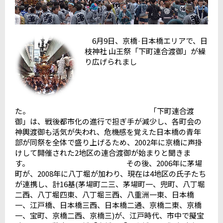
6月9日、京橋·日本橋エリアで、日
枝神社 山王祭「下町連合渡御」が繰
り広げられまし
た。 「下町連合渡
御」は、戦後都市化の進行で担ぎ手が減少し、各町会の
神輿渡御も活気が失われ、危機感を覚えた日本橋の青年
部が同祭を全体で盛り上げるため、2002年に京橋に声掛
けして開催された2地区の連合渡御が始まりと聞きま
す。 その後、2006年に茅場
町が、2008年に八丁堀が加わり、現在は4地区の氏子たち
が連携し、計16基(茅場町二三、茅場町一、兜町、八丁堀
二西、八丁堀四東、八丁堀三西、八重洲一東、日本橋
一、江戸橋、日本橋三西、日本橋二通、京橋二東、京橋
一、宝町、京橋二西、京橋三)が、江戸時代、市中で擬宝