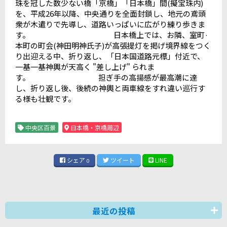
珠を冠した数少ない橋「京橋」「日本橋」間(擬宝珠内)
を、平成26年以降、中央通りを全面封鎖し、地元の鳶頭
衆が木遣りで先導し、道路いっぱいに広がり練り歩きま
す。 日本橋上では、お隣、室町·
本町の町会(神田明神氏子)が高張提灯を掲げ境界線をつく
り出迎える中、折り返し、「日本国道路元標」付近で、
一基一基神輿が天高く "差し上げ" られま
す。 担ぎ手の高揚感が最高潮に達
し、折り返し後、後続の神輿と両車線をすれ違い巡行す
る様も壮観です。
中央区百景
日本橋・京橋周辺
シェア
ツイート
LINE
0
最近の投稿