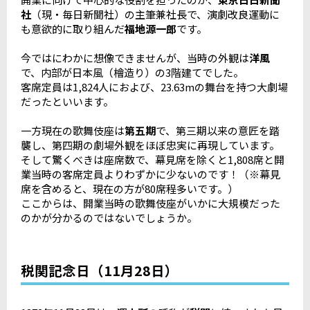
社
（現・毎日新聞社）の主筆兼社長で、演劇改良運動に
も意欲的に取り組んだ
福地源一郎
です。
今ではにわかに想像できませんが、当時の外観は
洋風
で、内部が日本風（檜造り）の3階建てでした。
客席定員は1,824人におよび、23.63mの舞台を持つ大劇場
だったといいます。
一方現在の歌舞伎座は
第五期
で、第三期以来の意匠を踏
襲し、第四期の劇場外観をほぼ忠実に再現しています。
そして驚くべきは座席数で、幕見席を除くと1,808席と開
業当時の客席定員よりわずかに少ないのです！（※幕見
席を含めると、現在の方が80席程多いです。）
ここからは、開業当時の歌舞伎座がいかに大規模だった
のかが分かるのではないでしょうか。
税関記念日（11月28日）