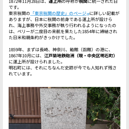
1872年11月28日は、
運上所
の呼称が
税関
に統一された日
です。
東京税関の
「東京税関の歴史」のページ
に詳しい記載が
ありますが、日本に税関の前身である運上所が設けら
れ、海上事務や外交事務が執り行われるようになったの
は、ペリーが二度目の来航を果たした1854年に締結され
た日米和親条約がきっかけでした。
1859年、まずは長崎、神奈川、箱館（函館）の港に、
1867年10月には、
江戸築地鉄砲洲（現・中央区明石町）
に運上所が設けられました。
明石町には、それにちなんだ史跡が今でも人知れず残さ
れています。