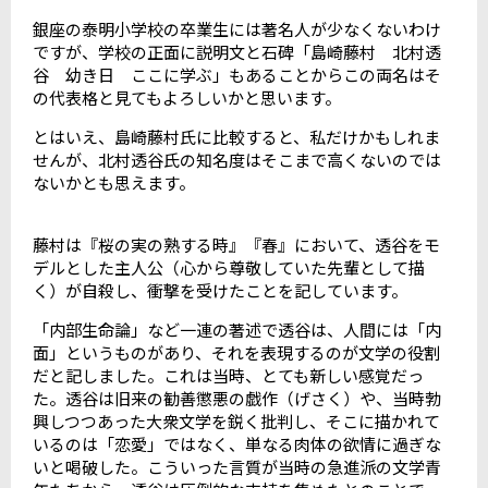
銀座の泰明小学校の卒業生には著名人が少なくないわけ
ですが、学校の正面に説明文と石碑「島崎藤村 北村透
谷 幼き日 ここに学ぶ」もあることからこの両名はそ
の代表格と見てもよろしいかと思います。
とはいえ、島崎藤村氏に比較すると、私だけかもしれま
せんが、北村透谷氏の知名度はそこまで高くないのでは
ないかとも思えます。
藤村は『桜の実の熟する時』『春』において、透谷をモ
デルとした主人公（心から尊敬していた先輩として描
く）が自殺し、衝撃を受けたことを記しています。
「内部生命論」など一連の著述で透谷は、人間には「内
面」というものがあり、それを表現するのが文学の役割
だと記しました。これは当時、とても新しい感覚だっ
た。透谷は旧来の勧善懲悪の戯作（げさく）や、当時勃
興しつつあった大衆文学を鋭く批判し、そこに描かれて
いるのは「恋愛」ではなく、単なる肉体の欲情に過ぎな
いと喝破した。こういった言質が当時の急進派の文学青