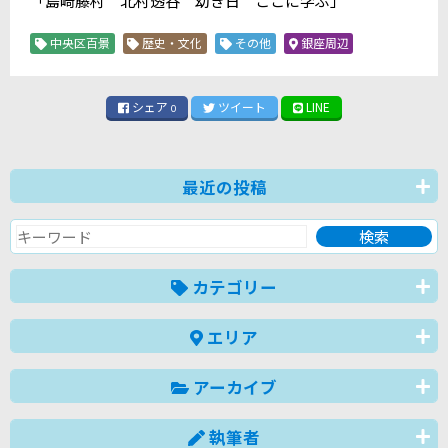
「島崎藤村 北村透谷 幼き日 ここに学ぶ」
中央区百景
歴史・文化
その他
銀座周辺
シェア
ツイート
LINE
0
最近の投稿
カテゴリー
エリア
アーカイブ
執筆者