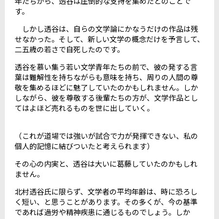
年たちから、透谷は圧倒的な支持を集めたとのことで
す。
しかし透谷は、自らの文学論にかなうだけの作品は残
せなかった。そして、新しい文学の概念だけを予言して、
二五歳の若さで自死したのです。
透谷を慕い集う若い文学青年たちの前で、彼の発する言
葉は難解性を持ちながらも意味を持ち、周りの人間の尊
敬を集めるほどに魅了していたのかもしれません。しか
しながら、彼を尊敬する後輩たちの方が、文学作品とし
てはよほど売れるものを世に出していく。
（これが道場では強いが試合で力が発揮できない、私の
個人的記憶に結びついたと考えられます）
その心の内実と、透谷は大いに葛藤していたのかもしれ
ません。
北村透谷氏に限らず、文学者の平均年齢は、時に恐ろし
く短い、と思うことがあります。その多くが、今の基準
であれば過労や精神疾患に通じるものでしょう。しか