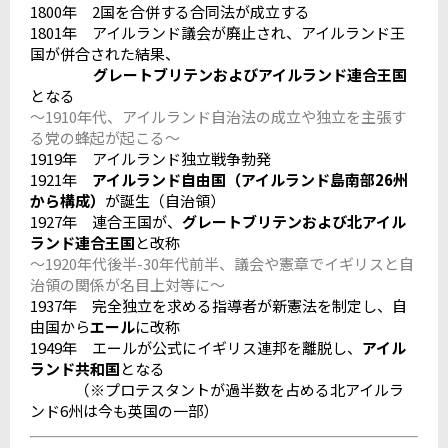
1800年 2国を合併する合同法が成立する
1801年 アイルランド議会が廃止され、アイルランド王
国が併合された結果、
グレートブリテンおよびアイルランド連合王国
となる
～1910年代、アイルランド自治法の成立や独立を主張す
る党の蜂起が起こる～
1919年 アイルランド独立戦争勃発
1921年
アイルランド自由国（アイルランド島南部26州
から構成）
が誕生（自治領）
1927年 連合王国が、
グレートブリテンおよび北アイル
ランド連合王国
と改称
～1920年代後半-30年代前半、議会や憲章でイギリスと自
治領の関係が名目上対等に～
1937年 完全独立を求める指導者が新憲法を制定し、自
由国から
エール
に改称
1949年 エールが公式にイギリス連邦を離脱し、
アイル
ランド共和国
となる
（※プロテスタントが過半数を占める北アイルラ
ンド6州は今も英国の一部）