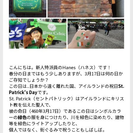
こんにちは。新人特派員のHanes（ハネス）です！
春分の日まではもう少しありますが、3月17日は何の日か
ご存知でしょうか？
この日は...日本から遠く離れた国、アイルランドの祝日
St.
Patrick's Day
です。
St. Patrick（セントパトリック）はアイルランドにキリス
ト教を伝えた聖人で、
彼の命日（460年3月17日）であるこの日はシンボルカラ
ーの
緑色
の服を身につけたり、川を緑色に染めたり、建物
等を緑色にライトアップしたりと、
個人ではなく、街ぐるみで祝うこともしばしば。