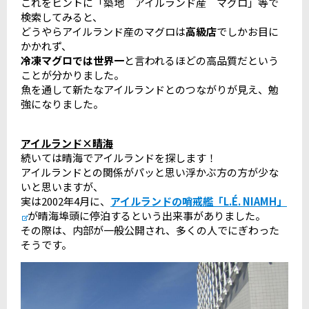
これをヒントに「築地 アイルランド産 マグロ」等で
検索してみると、
どうやらアイルランド産のマグロは
高級店
でしかお目に
かかれず、
冷凍マグロでは世界一
と言われるほどの高品質だという
ことが分かりました。
魚を通して新たなアイルランドとのつながりが見え、勉
強になりました。
アイルランド×晴海
続いては晴海でアイルランドを探します！
アイルランドとの関係がパッと思い浮かぶ方の方が少な
いと思いますが、
実は2002年4月に、
アイルランドの哨戒艦「L.É. NIAMH」
が晴海埠頭に停泊するという出来事がありました。
その際は、内部が一般公開され、多くの人でにぎわった
そうです。