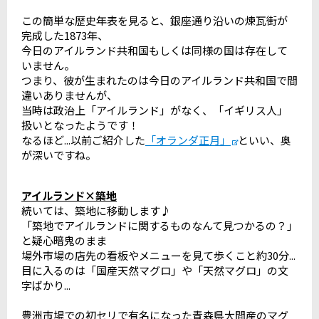
この簡単な歴史年表を見ると、銀座通り沿いの煉瓦街が
完成した1873年、
今日のアイルランド共和国もしくは同様の国は存在して
いません。
つまり、彼が生まれたのは今日のアイルランド共和国で間
違いありませんが、
当時は政治上「アイルランド」がなく、「イギリス人」
扱いとなったようです！
なるほど...以前ご紹介した
「オランダ正月」
といい、奥
が深いですね。
アイルランド×築地
続いては、築地に移動します♪
「築地でアイルランドに関するものなんて見つかるの？」
と疑心暗鬼のまま
場外市場の店先の看板やメニューを見て歩くこと約30分...
目に入るのは「国産天然マグロ」や「天然マグロ」の文
字ばかり...
豊洲市場での初セリで有名になった青森県大間産のマグ