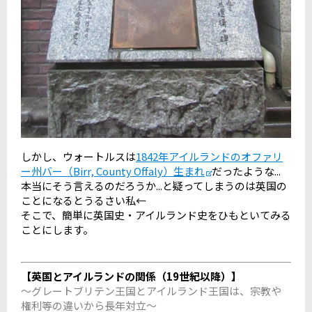
しかし、ウォートルスは
1842年アイルランドのオファリ
ー州バー（Birr, County Offaly）生まれ
だったような...
本当にそう言えるのだろうか...と疑ってしまうのは英国の
ことになるとうるさい私←
そこで、簡単に英国史・アイルランド史をひもといてみる
ことにします。
【英国とアイルランドの関係（19世紀以降）】
～グレートブリテン王国とアイルランド王国は、宗教や
権利等の違いから長年対立～