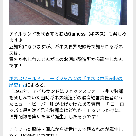
アイルランドを代表するお酒
Guiness（ギネス）
も楽しめ
ます♪
豆知識になりますが、ギネス世界記録等で知られるギネ
スは、
意外かもしれませんがこのお酒の醸造所から誕生したん
です！
ギネスワールドレコーズジャパンの「ギネス世界記録の
歴史」
によると、
「1951年、アイルランドはウェックスフォード州で狩猟
を楽しんでいた当時ギネス醸造所の最高経営責任者だっ
たヒュー・ビーバー卿が投げかけたある質問―『 ヨーロ
ッパで最も速く飛ぶ狩猟鳥はどれか？ 』をきっかけに、
世界記録を集めた本が誕生」したそうです！
こういった興味・関心から後世にまで残るものが誕生し
たとは感慨深いですね！