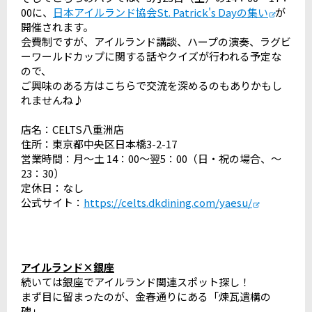
00に、
日本アイルランド協会St. Patrick's Dayの集い
が
開催されます。
会費制ですが、アイルランド講談、ハープの演奏、ラグビ
ーワールドカップに関する話やクイズが行われる予定な
ので、
ご興味のある方はこちらで交流を深めるのもありかもし
れませんね♪
店名：CELTS八重洲店
住所：東京都中央区日本橋3-2-17
営業時間：月～土 14：00～翌5：00（日・祝の場合、～
23：30）
定休日：なし
公式サイト：
https://celts.dkdining.com/yaesu/
アイルランド×銀座
続いては銀座でアイルランド関連スポット探し！
まず目に留まったのが、金春通りにある「煉瓦遺構の
碑」。