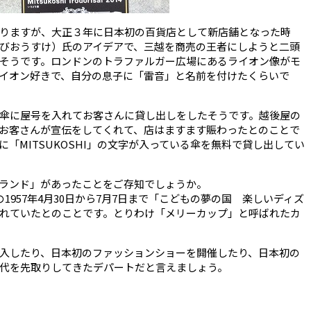
りますが、大正３年に日本初の百貨店として新店舗となった時
びおうすけ）氏のアイデアで、三越を商売の王者にしようと二頭
そうです。ロンドンのトラファルガー広場にあるライオン像がモ
イオン好きで、自分の息子に「雷音」と名前を付けたくらいで
傘に屋号を入れてお客さんに貸し出しをしたそうです。越後屋の
お客さんが宣伝をしてくれて、店はますます賑わったとのことで
「MITSUKOSHI」の文字が入っている傘を無料で貸し出してい
ランド」があったことをご存知でしょうか。
1957年4月30日から7月7日まで「こどもの夢の国 楽しいディズ
れていたとのことです。とりわけ「メリーカップ」と呼ばれたカ
入したり、日本初のファッションショーを開催したり、日本初の
代を先取りしてきたデパートだと言えましょう。