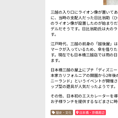
三越の入り口にライオン像が置いてあ
に、当時の支配人だった日比翁助（ひ
のライオン像が設置したのが始まりだ
デルだそうです。日比翁助氏は大のラ
す。
江戸時代、三越の前身の「越後屋」は
マークが入っているため、傘を借りた
す。現在でも日本橋三越店では雨の日に
ます。
日本橋三越の屋上にプチ「ディズニー
本家カリフォルニアの開園から2年後の
ニーランド」というイベントが開催さ
ップ型の遊具が人気だったようです。
その他、日本初のエスカレーターを導
お子様ランチを提供するなどまさに時
歴史・文化
日本橋・京橋周辺