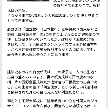
氏と言えば横浜赤レンガ倉庫
の設計者でもあります。辰野
氏は東京駅。
さながら東京駅VS赤レンガ倉庫の赤レンガ対決と見るこ
ともできますね。
辰野氏は「国立銀行（日本銀行）と中央駅（東京駅）と
議員（国会議事堂）の3つを作り上げることが建築家の本
懐」と野望を語っていましたが、政府が「国威の発揚」
を目指して、明治国家をシンポライズする国会議事堂を
いかなる建築様式で誰が設計するかとの点においても、
辰野氏と妻木氏は争うことになります。
建築史家の村松貞次郎氏は、この背景を二人の出生地と
出身の差とみています。妻木頼黄氏は江戸の旗本の家
柄、片や辰野金吾氏は九州唐津藩の下級武士の出身であ
る。この出身の差は「明治国家」という新しい政治体制
と倒幕された身との目に見えない対立だという。
両名とも工部大学校にて建築教育の中心を外国人のジョ
サイア・コンドルから学び、素晴らしい功績をあげてい