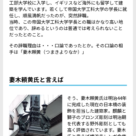
工部大学校に入学し、イギリスなど海外にも留学して建
築を学んでいます。若くして帝国大学工科大学の学長に就
任し、順風満帆だったのが、突然辞職。
当時、この帝国大学工科大学学長との職はかなり高い地
位であり、辞めるというのは普通では考えられないこと
だったとのこと。
その辞職理由は・・・口論であったとか。その口論の相
手は「妻木頼黄（つまきよりなか）」
妻木頼黄氏と言えば
そう、妻木頼黄氏は明治44年
に完成した現在の日本橋の装
飾を担当した建築家。麒麟と
獅子のブロンズ彫刻は明治期
を代表する野外彫刻としても
高く評価されています。妻木