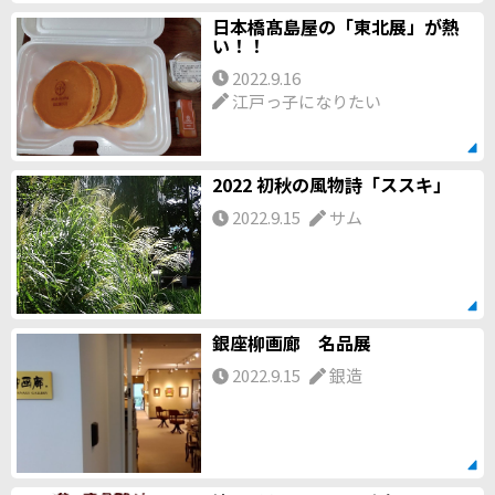
日本橋髙島屋の「東北展」が熱
い！！
2022.9.16
江戸っ子になりたい
2022 初秋の風物詩「ススキ」
2022.9.15
サム
銀座柳画廊 名品展
2022.9.15
銀造