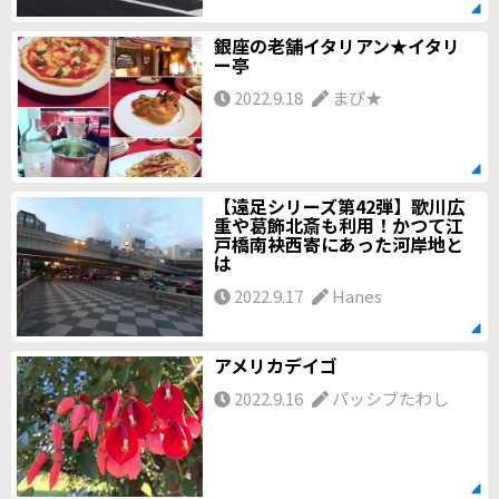
銀座の老舗イタリアン★イタリ
ー亭
2022.9.18
まぴ★
【遠足シリーズ第42弾】歌川広
重や葛飾北斎も利用！かつて江
戸橋南袂西寄にあった河岸地と
は
2022.9.17
Hanes
アメリカデイゴ
2022.9.16
パッシブたわし