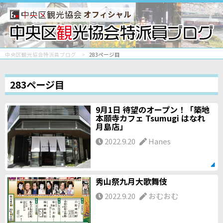
オフィシャル
中央区観光協会特派員ブログ
283ページ目
283ページ目
9月1日 待望のオープン！「築地
本願寺カフェ Tsumugi はなれ
月島店」
2022.9.20
Hanes
秀山祭九月大歌舞伎
2022.9.20
おむおむ