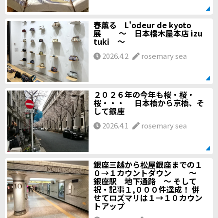
春薫る L'odeur de kyoto
展 ～ 日本橋木屋本店 izu
tuki ～
2026.4.2
rosemary sea
２０２６年の今年も桜・桜・
桜・・・ 日本橋から京橋、そ
して銀座
2026.4.1
rosemary sea
銀座三越から松屋銀座までの１
０→１カウントダウン ～
銀座駅 地下通路 ～ そして
祝・記事１,０００件達成！ 併
せてロズマリは１→１０カウン
トアップ