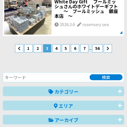
White Day Gift ブールミッ
シュさんのホワイトデーギフト
～ ブールミッシュ 銀座
本店 ～
2026.3.6
rosemary sea
...
1
2
3
4
5
6
7
56
カテゴリー
エリア
アーカイブ