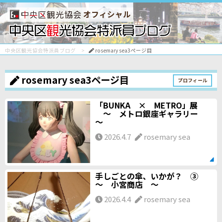
オフィシャル
中央区観光協会特派員ブログ
rosemary sea3ページ目
rosemary sea3ページ目
プロフィール
「BUNKA × METRO」展
～ メトロ銀座ギャラリー
～
2026.4.7
rosemary sea
手しごとの傘、いかが？ ③
～ 小宮商店 ～
2026.4.4
rosemary sea