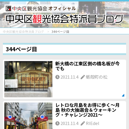
オフィシャル
中央区観光協会特派員ブログ
344ページ目
344ページ目
新大橋の江東区側の橋名板が今
でも
2021.11.4
蛎殻町の松
レトロな月島をお得に歩く～月
島 秋の大抽選会＆ウォーキン
グ・チャレンジ2021～
2021.11.4
RIEdel