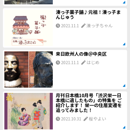
湊っ子菓子舗♪元祖！湊っ子ま
んじゅう
2021.11.1
湊っ子ちゃん
来日欧州人の像＠中央区
2021.11.1
はじめ
月刊日本橋10月号「渋沢栄一日
本橋に遺したもの」の特集を ご
紹介します！ 栄一の住居変遷を
追ってみました！
2021.10.31
桜やよい