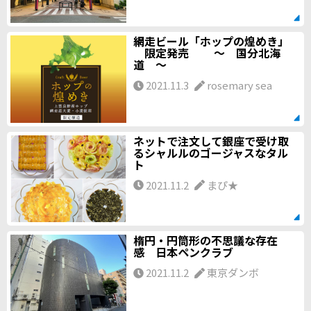
網走ビール「ホップの煌めき」
限定発売 ～ 国分北海
道 ～
2021.11.3
rosemary sea
ネットで注文して銀座で受け取
るシャルルのゴージャスなタル
ト
2021.11.2
まぴ★
楕円・円筒形の不思議な存在
感 日本ペンクラブ
2021.11.2
東京ダンボ