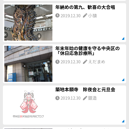
年納めの第九、歓喜の大合唱
2019.12.30
小猿
年末年始の健康を守る中央区の
「休日応急診療所」
2019.12.30
えだまめ
築地本願寺 除夜会と元旦会
2019.12.30
銀造