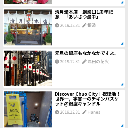
清月堂本店 創業111周年記
念 「あいさつ最中」
2019.12.31
銀造
元旦の銀座もなかなかですよ。
2019.12.31
隅田の花火
Discover Chuo City：祝復活！
世界一、宇宙一のチキンバスケ
ット@銀座キャンドル
2019.12.31
Hanes