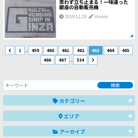
思わず立ち止まる！一味違った
銀座の自動販売機
2019.12.29
Hanes
...
1
459
460
461
462
463
464
465
...
466
467
534
カテゴリー
エリア
アーカイブ