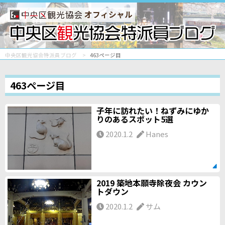
オフィシャル
中央区観光協会特派員ブログ
463ページ目
463ページ目
子年に訪れたい！ねずみにゆか
りのあるスポット5選
2020.1.2
Hanes
2019 築地本願寺除夜会 カウン
トダウン
2020.1.2
サム