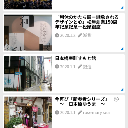
「利休のかたち展ー継承される
デザインと心」松屋創業150周
年記念記念ー松屋銀座
2020.1.2
滅紫
日本橋室町すもと館
2020.1.1
銀造
今再び「新参者シリーズ」 ⑤
～ 日本橋ゆうま ～
2020.1.1
rosemary sea