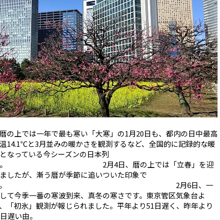
の上では一年で最も寒い「大寒」の1月20日も、都内の日中最高
温14.1℃と3月並みの暖かさを観測するなど、全国的に記録的な暖
となっている今シーズンの日本列
島。 2月4日、暦の上では「立春」を迎
ましたが、漸う暦が季節に追いついた印象で
す。 2月6日、一
して今季一番の寒波到来、真冬の寒さです。東京管区気象台よ
、「初氷」観測が報じられました。平年より51日遅く、昨年より
7日遅い由。