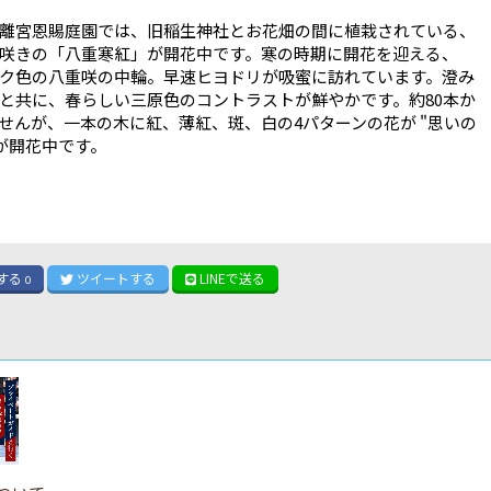
離宮恩賜庭園では、旧稲生神社とお花畑の間に植栽されている、
咲きの「八重寒紅」が開花中です。寒の時期に開花を迎える、
ク色の八重咲の中輪。早速ヒヨドリが吸蜜に訪れています。澄み
と共に、春らしい三原色のコントラストが鮮やかです。約80本か
せんが、一本の木に紅、薄紅、斑、白の4パターンの花が "思いの
が開花中です。
する
ツイート
する
LINE
で送る
0