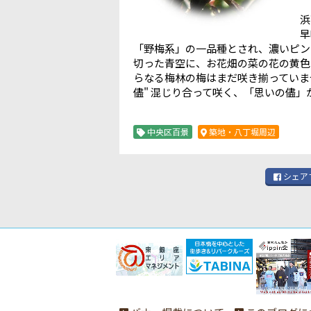
浜
早
「野梅系」の一品種とされ、濃いピン
切った青空に、お花畑の菜の花の黄色
らなる梅林の梅はまだ咲き揃っていま
儘" 混じり合って咲く、「思いの儘」
中央区百景
築地・八丁堀周辺
シェア