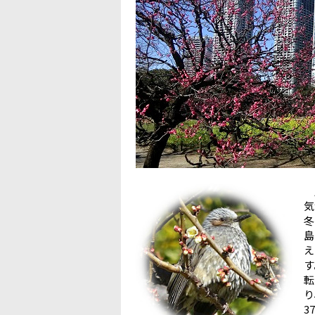
暦
気
冬
え
転
り
3