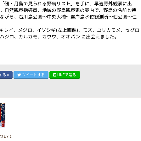
「佃・月島で見られる野鳥リスト」を手に、早速野外観察に出
。自然観察指導員、地域の野鳥観察家の案内で、野鳥の名前と特
ながら、石川島公園～中央大橋～霊岸島水位観測所～佃公園～住
を巡ります。
キレイ、メジロ、イソシギ(左上画像)、モズ、ユリカモメ、セグロ
ハジロ、カルガモ、カワウ、オオバン に出会えました。
する
ツイート
する
LINE
で送る
0
ついて