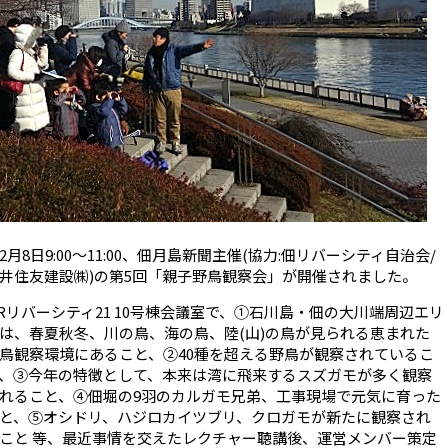
月8日9:00～11:00、佃月島新聞主催(協力:佃リバーシティ自治会/
井住友建設㈱)の第5回「親子野鳥観察会」が開催されました。
Rリバーシティ21 10号棟会議室で、①石川島・佃の大川端周辺エリ
は、春夏秋冬、川の鳥、海の鳥、陸(山)の鳥が見られる恵まれた
鳥観察環境にあること、②40種を超える野鳥が観察されているこ
、③今年の特徴として、本来は湾に飛来するスズガモが多く観察
れること、④佃堀の9羽のカルガモ兄弟、工事現場で元気に育った
と、⑤オシドリ、ハジロカイツブリ、クロガモが新たに観察され
こと 等、最近事情を交えたレクチャー聴講後、運営メンバー策定