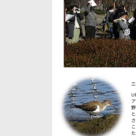
2
三
U
ア
野
と
さ
こ
た