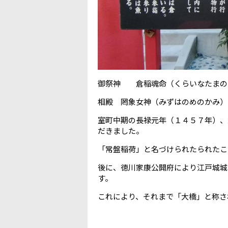
御祭神 倉稲魂命（くらいなたまの
相殿 罔象女神（みずはのめのかみ）
室町中期の長禄元年（１４５７年）、
だきました。
「常盤稲荷」と名づけられたられたこ
後に、徳川家康公開府により江戸城城
す。
これにより、それまで「大橋」と称さ