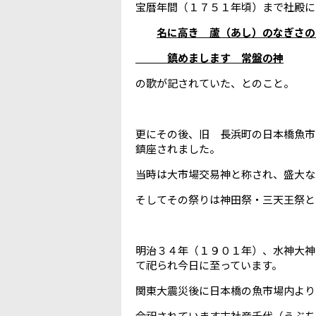
宝暦年間（１７５１年頃）まで社殿に
名に高き 蘆（あし）のなぎさの
鎮めまします 常盤の神
の歌が記されていた、とのこと。
更にその後、旧 長浜町の日本橋魚市
鎮座されました。
当時は大市場交易神と称され、盛大な
そしてその祭りは神田祭・三天王祭と
明治３４年（１９０１年）、水神大神
て祀られ今日に至っています。
関東大震災後に日本橋の魚市場内より
合祀されています末社産千代（うぶち