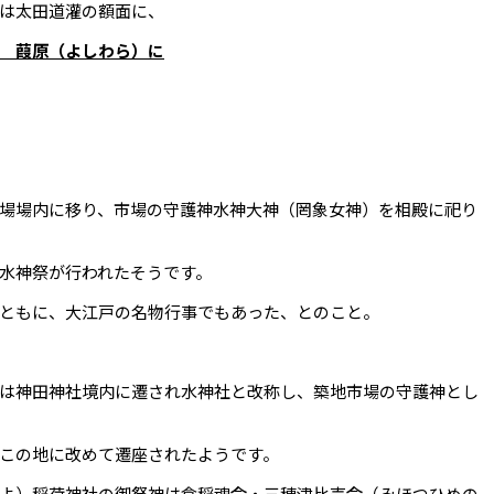
は太田道灌の額面に、
 葭原（よしわら）に
場場内に移り、市場の守護神水神大神（罔象女神）を相殿に祀り
水神祭が行われたそうです。
ともに、大江戸の名物行事でもあった、とのこと。
は神田神社境内に遷され水神社と改称し、築地市場の守護神とし
この地に改めて遷座されたようです。
よ）稲荷神社の御祭神は倉稲魂命・三穂津比売命（みほつひめの