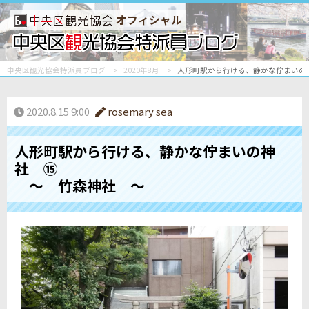
オフィシャル
中央区観光協会特派員ブログ
2020年8月
人形町駅から行ける、静かな佇まいの
2020.8.15 9:00
rosemary sea
人形町駅から行ける、静かな佇まいの神
社 ⑮
～ 竹森神社 ～