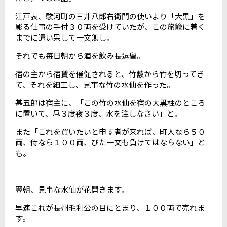
江戸表、駿河町の三井八郎右衛門の使いより「大黒」を
彫る仕事の手付３０両を受けていたが、この旅籠に着く
までに遣い果して一文無し。
それでも毎日朝から酒を飲み長逗留。
宿の主から宿賃を催促されると、竹藪から竹を切ってき
て、それを細工し、見事な竹の水仙を作った。
甚五郎は宿主に、「この竹の水仙を宿の大黒柱のところ
に置いて、昼３度夜３度、水を注しなさい」と。
また「これを買いたいと申す者が来れば、町人なら５０
両、侍なら１００両、びた一文も負けてはならない」と
も。
翌朝、見事な水仙が花開きます。
早速これが長州毛利公の目にとまり、１００両で売れま
す。