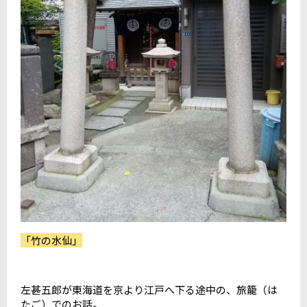
「竹の水仙」
左甚五郎が東海道を京より江戸へ下る途中の、旅籠（は
たご）でのお話。