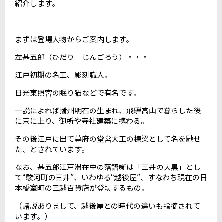
紹介します。
まずは登場人物からご案内します。
左甚五郎（ひだり じんごろう）・・・
江戸初期の名工、彫刻職人。
日光東照宮の眠り猫などで有名です。
一説によれば播州明石の生まれ、飛騨高山で暮らした後
に京に上り、御所や寺社建築に携わる。
その後江戸に出て幕府の堂営大工の棟梁として名を馳せ
た、とされています。
なお、甚五郎江戸滞在中の落語噺は「三井の大黒」とし
て“駿河町の三井”、いわゆる“越後屋”、すなわち現在の日
本橋室町の三越百貨店が登場するもの。
（諸説ありまして、越後屋との時代の違いも指摘されて
います。）