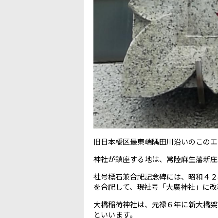
旧日本橋区最東端隅田川沿いのこのエ
神社が鎮座する地は、常陸麻生藩新庄
社号標石兼合祀記念碑には、昭和４２
を合祀して、現社号「大廣神社」に改
大橋稲荷神社は、元禄６年に新大橋架
といいます。