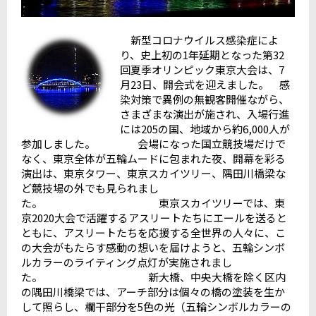
新型コロナウイルス感染症によ
り、史上初の1年延期となった第32
回夏季オリンピック東京大会は、7
月23日、開会式を迎えました。 感
染対策で異例の無観客開催ながら、
さまざまな演出が施され、入場行進
には205の国、地域から約6,000人が
参加しました。 会場になった国立競技場だけで
なく、東京全体が五輪ムードに包まれた夜、開幕を彩る
演出は、東京タワー、東京スカイツリー、隅田川橋梁な
ど競技場の外でも見られまし
た。 東京スカイツリーでは、東
京2020大会で活躍するアスリートたちにエールを送ると
ともに、アスリートたちを応援する全世界の人々に、こ
の大会がもたらす感動の想いを届けようと、五輪シンボ
ルカラーのライティング点灯が実施されまし
た。 新大橋、中央大橋を除く区内
の隅田川橋梁では、アーチ部分は個々の橋の塗装を生か
して照らし、欄干部分を5色の光（五輪シンボルカラーの