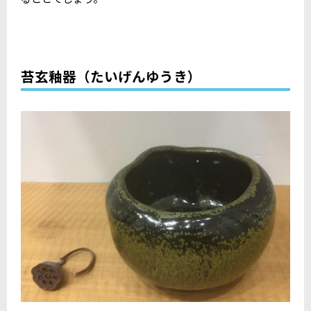
苔玄釉器（たいげんゆうき）