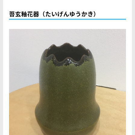
苔玄釉花器（たいげんゆうかき）