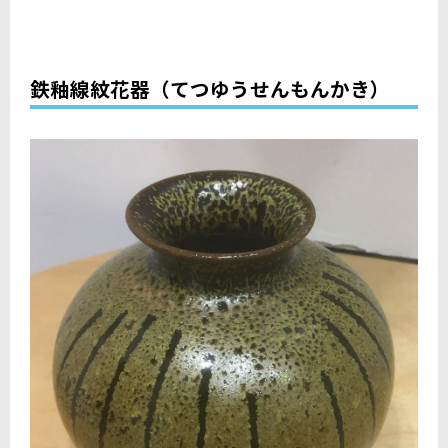
鉄釉線紋花器（てつゆうせんもんかき）