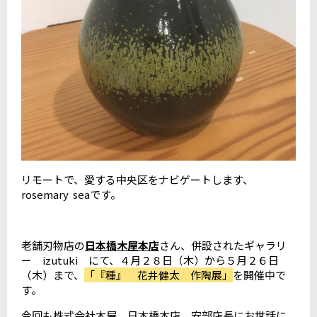
リモートで、愛する中央区をナビゲートします、
rosemary seaです。
老舗刃物店の
日本橋木屋本店
さん、併設されたギャラリ
ー izutuki にて、４月２８日（木）から５月２６日
（木）まで、
「『種』 花井健太 作陶展」
を開催中で
す。
今回も株式会社木屋 日本橋本店 安部店長にお世話に