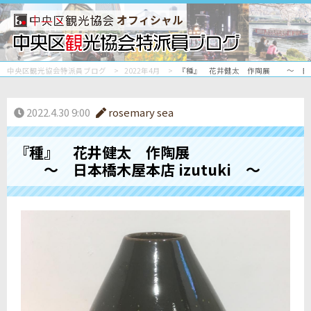
オフィシャル
中央区観光協会特派員ブログ
2022年4月
『種』 花井健太 作陶展 ～ 日本橋木
2022.4.30 9:00
rosemary sea
『種』 花井健太 作陶展
～ 日本橋木屋本店 izutuki ～