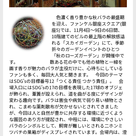
色濃く香り豊かな秋バラの最盛期
を迎え、ファンケル銀座スクエア(銀
座5)では、11月4日～9日の6日間、
10階建てのビルの最上階の解放感溢
れる「スカイガーデン」にて、季節
折々のガーデンイベントのひとつ
「秋のローズガーデン」が開催中で
す。 数ある花の中でも他の植物と一線を
画す香りが魅力のバラが主役だけに、心待ちにしている
ファンも多く、毎回大人気と聞きます。 今回のテーマ
はSDG'sの目標番号12「つくる責任 つかう責任」。 会
場入口にはSDG'sの17の目標を表現した17球のオブジェ
が飾られ、葦簀が設えられ、道を曲がる度にデザインが
変わる趣向です。バラは害虫や病気で弱り易い植物とさ
れ、こまめな薬剤散布が欠かせないとされてきました
が、今回は人と自然が豊かに共存する環境に近づくよう
な園芸のあり方が提起され、中程には、環境にやさしい
バラのシンボルとして、飼育が難しいとされる二ホンミ
ツバチの巣箱がディスプレイされています。会場内は、澄