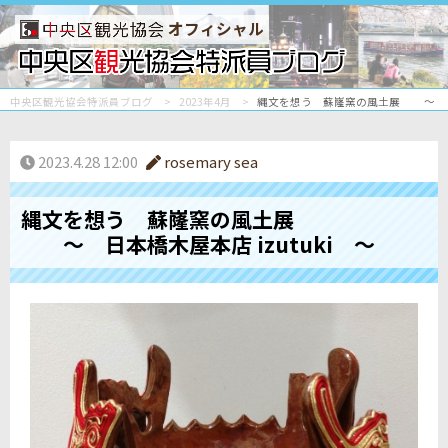
オフィシャル
中央区観光協会特派員ブログ
2023年4月
縄文を想う 蘇嶐窯の風土展 ～ 日本橋
2023.4.28 12:00
rosemary sea
縄文を想う 蘇嶐窯の風土展
～ 日本橋木屋本店 izutuki ～