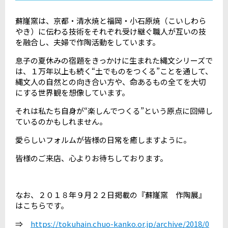
蘇嶐窯は、京都・清水焼と福岡・小石原焼（こいしわら
やき）に伝わる技術をそれぞれ受け継ぐ職人が互いの技
を融合し、夫婦で作陶活動をしています。
息子の夏休みの宿題をきっかけに生まれた縄文シリーズで
は、１万年以上も続く“土でものをつくる”ことを通して、
縄文人の自然との向き合い方や、命あるもの全てを大切
にする世界観を想像しています。
それは私たち自身が“楽しんでつくる”という原点に回帰し
ているのかもしれません。
愛らしいフォルムが皆様の日常を癒しますように。
皆様のご来店、心よりお待ちしております。
なお、２０１８年９月２２日掲載の『蘇嶐窯 作陶展』
はこちらです。
⇒
https://tokuhain.chuo-kanko.or.jp/archive/2018/0