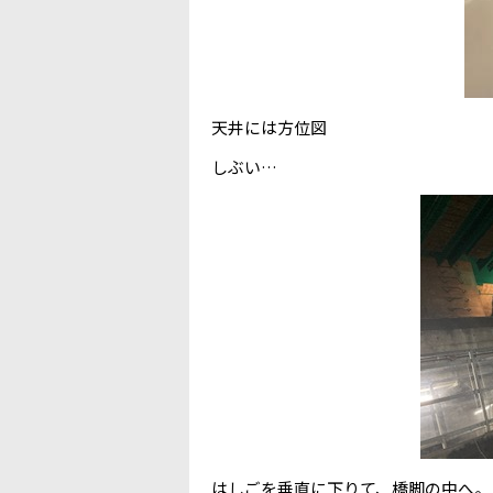
天井には方位図
しぶい…
はしごを垂直に下りて、橋脚の中へ。