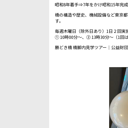
昭和8年着手⇒7年をかけ昭和15年完
橋の構造や歴史、機械設備など東京都
す。
毎週木曜日（除外日あり）1日２回実
① 10時00分～、② 13時30分～（
勝どき橋 橋脚内見学ツアー｜公益財団法人