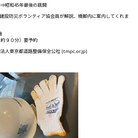
成⇒昭和45年最後の跳開
建設防災ボランティア協会員が解説、橋脚内に案内してくれま
施
1回は約９０分）要予約
東京都道路整備保全公社 (tmpc.or.jp)