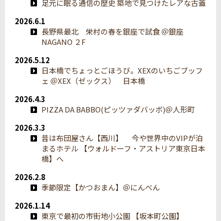
足元に眠る通信の歴史 築地で見つけたレアな古蓋
2026.6.1
長野県最北 栄村の春を銀座で試食 ＠銀座
NAGANO ２F
2026.5.12
日本橋でちょっとごほうび。XEXのいちごブッフ
ェ ＠XEX（ゼックス） 日本橋
2026.4.3
PIZZA DA BABBO(ピッツァダバッボ)＠人形町
2026.3.3
昔は布団屋さん【西川】 今や世界中のVIPが泊
まるホテル 【ウォルドーフ・アストリア東京日本
橋】へ
2026.2.8
季節限定【かつおまん】＠にんべん
2026.1.14
東京で最初の市街地小公園 【坂本町公園】