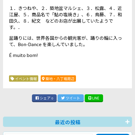
１．きつねや、２．築地盆マルシェ、３．松露、４．近
江屋、５．商品名で「鮎の塩焼き」、６．鳥藤、７．和
田久、８．紀文 などのお店が出展していたようで
す。．
盆踊りには、世界各国からの観光客が、踊りの輪に入っ
て、Bon-Dance を楽しんでいました。
É muito bom!
イベント情報
築地・八丁堀周辺
シェア
ツイート
LINE
0
最近の投稿