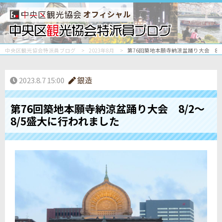
オフィシャル
中央区観光協会特派員ブログ
2023年8月
第76回築地本願寺納涼盆踊り大会 8/
2023.8.7 15:00
銀造
第76回築地本願寺納涼盆踊り大会 8/2～
8/5盛大に行われました