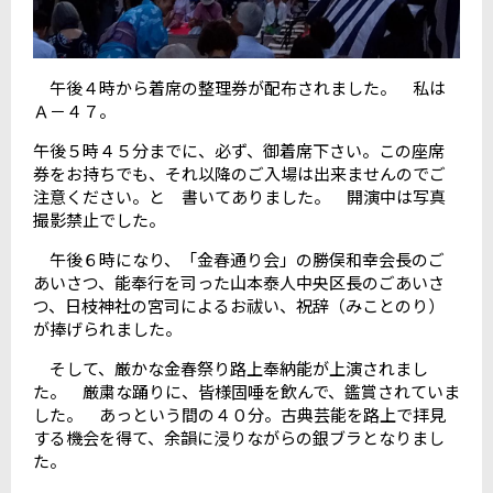
午後４時から着席の整理券が配布されました。 私は
Ａ－４７。
午後５時４５分までに、必ず、御着席下さい。この座席
券をお持ちでも、それ以降のご入場は出来ませんのでご
注意ください。と 書いてありました。 開演中は写真
撮影禁止でした。
午後６時になり、「金春通り会」の勝俣和幸会長のご
あいさつ、能奉行を司った山本泰人中央区長のごあいさ
つ、日枝神社の宮司によるお祓い、祝辞（みことのり）
が捧げられました。
そして、厳かな金春祭り路上奉納能が上演されまし
た。 厳粛な踊りに、皆様固唾を飲んで、鑑賞されていま
した。 あっという間の４０分。古典芸能を路上で拝見
する機会を得て、余韻に浸りながらの銀ブラとなりまし
た。