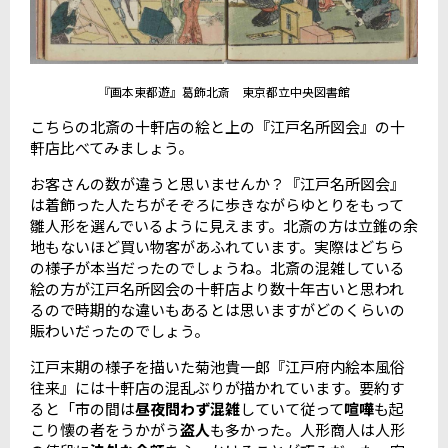
『画本東都遊』葛飾北斎 東京都立中央図書館
こちらの北斎の十軒店の絵と上の『江戸名所図会』の十
軒店比べてみましょう。
お客さんの数が違うと思いませんか？『江戸名所図会』
は着飾った人たちがそぞろに歩きながらゆとりをもって
雛人形を選んでいるように見えます。北斎の方は立錐の余
地もないほど買い物客があふれています。実際はどちら
の様子が本当だったのでしょうね。北斎の混雑している
絵の方が江戸名所図会の十軒店より数十年古いと思われ
るので時期的な違いもあるとは思いますがどのくらいの
賑わいだったのでしょう。
江戸末期の様子を描いた菊池貴一郎『江戸府内絵本風俗
往来』には十軒店の混乱ぶりが描かれています。要約す
ると「市の間は
昼夜問わず混雑
していて従って
喧嘩
も起
こり懐の者をうかがう
盗人
も多かった。人形商人は人形