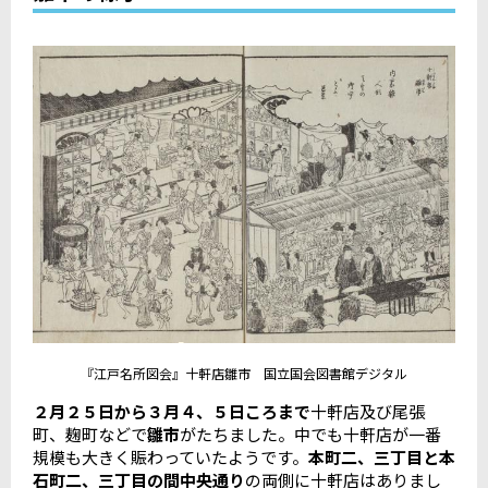
『江戸名所図会』十軒店雛市 国立国会図書館デジタル
２月２５日から３月４、５日ころまで
十軒店及び尾張
町、麹町などで
雛市
がたちました。中でも十軒店が一番
規模も大きく賑わっていたようです。
本町二、三丁目と本
石町二、三丁目の間中央通り
の両側に十軒店はありまし