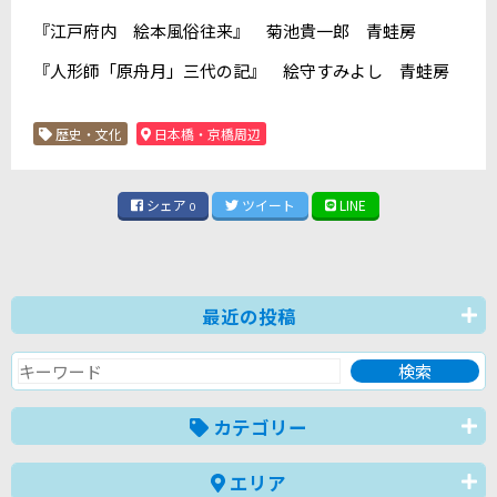
『江戸府内 絵本風俗往来』 菊池貴一郎 青蛙房
『人形師「原舟月」三代の記』 絵守すみよし 青蛙房
歴史・文化
日本橋・京橋周辺
シェア
ツイート
LINE
0
最近の投稿
カテゴリー
エリア