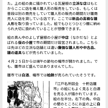
た。上の絵の奥に描かれている瓦屋根の
立派な店
はもと
からここに店を構え雛人形の販売をしている、もしくは
普段は別の商売をしていて雛人形の販売の期間だけ雛商
売人に店を貸している店です。ここでは
新品の高級な雛
人形
を取り扱っていました。絵でもひとつひとつ棚に納め
られ大切に扱われていることが想像できます。
絵の真ん中のよしず屋根の小屋が
中店
（なかだな）とよ
ばれる
仮の小屋
で市の期間だけ設営されました。こちら
は先ほどの立派な店舗とは違い
廉価な雛人形や中古品、
雛の道具
などが売られていました。
４月２５日からは端午の節句の幟市が開かれました。で
も、雛市ほど盛んではありませんでした。
雛市では
白酒
、幟市では
柏餅
が売られていたそうです。
『江戸名所図会 十軒店雛
市』の絵にもよく見ると白酒
を売る人が描かれています。
絵の左半分。右下の角。中店
の壁のところにお盆の上に
白