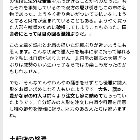
の値段に
法外な金額
をふっかけることが巧みだった。客
もそれを承知しているので双方の
駆け引き
もこの市の名
物であった。ようやく折り合いがついて支払いをしよう
とすると財布が盗まれていることもある。ようやく買っ
た人形を喧嘩のために
破損
してしまうこともあった。
田
舎者にとっては目の回る混雑ぶり
だ。」
この文章を読むと北斎の描いた混雑ぶりが近いようにも
思えます。こんな状況で雛人形を無事に家に持って帰れる
か？私には自信がありません。非日常の雛市の大騒ぎっ
ぷりは威勢のいい江戸っ子ならではの楽しみだったのか
もしれません。
でも、そんなてんやわんやの騒ぎをせずとも優雅に雛人
形をお買い求めになる人もいたようです。
大名、旗本、
豊かな家の町人
は前々より
注文し家に納めて
もらってい
たようです。自分好みの人形を注文し白酒や料理を用意
し雛の節句を優雅に祝う。財力のある人たちは違います
ね。
十軒店の終焉