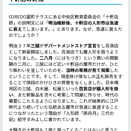
COREDO室町テラスにある中央区教育委員会の「十軒店
跡」の説明文には「
明治維新後、十軒店の人形市は急速
に衰え
てしまいます。」とあります。なぜ、急速に衰えた
のでしょうか？
明治３７年
三越
が
デパートメントストア宣言
をし百貨店
として新装開店しました。百貨店でも雛人形を扱うよう
になりました。
二八月
（にはちづき）という商いの閑散
期の二月に、三越にほど近い十軒店の雛市だけが、ひと
り賑わいを呈していたのを、
当時の専務が見て発案
した
ということです。そして、現金掛け値なしの正札販売をす
ることで値段のかけひきの弊害をなくしました。日本橋
地区の三越、白木屋、松屋といった
百貨店が雛人形を扱
い
、また新製品を次々に考案して問屋に作らせ、時代の
需要にこたえるようになりました。これが結果的に江戸
時代より続いていた伝統ある雛市が急速に衰退すること
につながったという理由が『人形師「原舟月」三代の
記』絵守すみよしに書かれています。
大騒ぎの十軒店も２度と戻ってくることはないと思うと