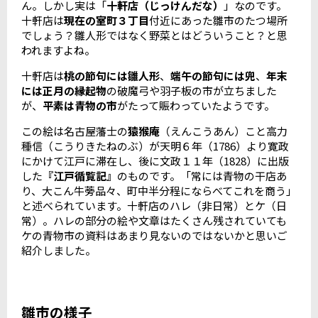
ん。しかし実は「
十軒店（じっけんだな）
」なのです。
十軒店は
現在の室町３丁目
付近にあった雛市のたつ場所
でしょう？雛人形ではなく野菜とはどういうこと？と思
われますよね。
十軒店は
桃の節句には雛人形
、
端午の節句には兜
、
年末
には正月の縁起物
の破魔弓や羽子板の市が立ちました
が、
平素は青物の市
がたって賑わっていたようです。
この絵は名古屋藩士の
猿猴庵
（えんこうあん）こと高力
種信（こうりきたねのぶ）が天明６年（1786）より寛政
にかけて江戸に滞在し、後に文政１１年（1828）に出版
した
『江戸循覧記』
のものです。「常には青物の干店あ
り、大こん牛蒡品々、町中半分程にならべてこれを商う」
と述べられています。十軒店のハレ（非日常）とケ（日
常）。ハレの部分の絵や文章はたくさん残されていても
ケの青物市の資料はあまり見ないのではないかと思いご
紹介しました。
雛市の様子