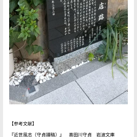
【参考文献】
『近世風志（守貞謾稿）』 喜田川守貞 岩波文庫