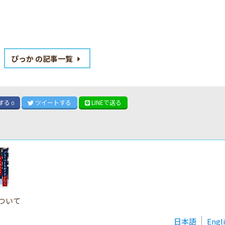
ぴっか の記事一覧
する
ツイート
する
LINE
で送る
0
ついて
日本語
Engl