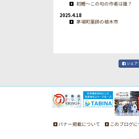
初鰹～この句の作者は誰？
2025.4.18
茅場町薬師の植木市
シェア
バナー掲載について
このブログに