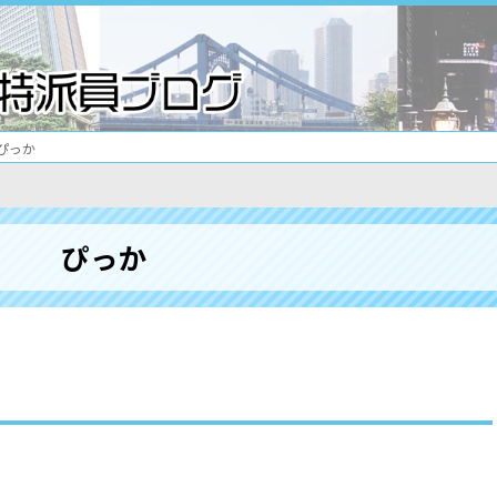
ぴっか
ぴっか