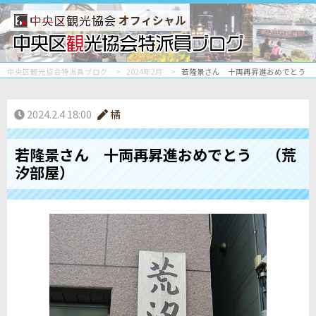
オフィシャル
中央区観光協会特派員ブログ
2024年2月
若隆景さん 十両再昇進おめでとう 
2024.2.4 18:00
橘
若隆景さん 十両再昇進おめでとう （荒
汐部屋）