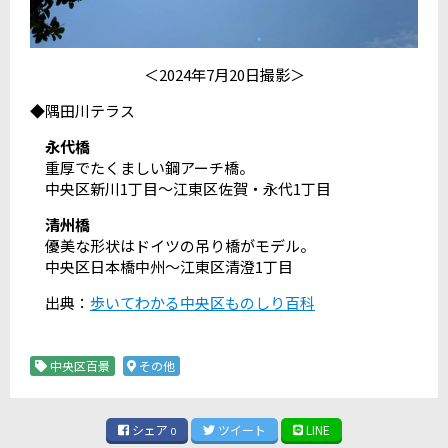
＜2024年7月20日撮影＞
◆隅田川テラス
永代橋
重厚でたくましい鋼アーチ橋。
中央区新川1丁目～江東区佐賀・永代1丁目
清州橋
優美な形状はドイツの吊り橋がモデル。
中央区日本橋中州～江東区清澄1丁目
出典：
歩いてわかる中央区ものしり百科
中央区百景
その他
シェア
ツイート
LINE
0