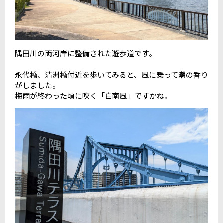
隅田川の両河岸に整備された遊歩道です。
永代橋、清洲橋付近を歩いてみると、風に乗って潮の香り
がしました。
梅雨が終わった頃に吹く「白南風」ですかね。