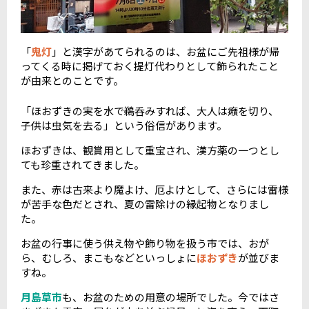
「
鬼灯
」と漢字があてられるのは、お盆にご先祖様が帰
ってくる時に掲げておく提灯代わりとして飾られたこと
が由来とのことです。
「ほおずきの実を水で鵜呑みすれば、大人は癪を切り、
子供は虫気を去る」という俗信があります。
ほおずきは、観賞用として重宝され、漢方薬の一つとし
ても珍重されてきました。
また、赤は古来より魔よけ、厄よけとして、さらには雷様
が苦手な色だとされ、夏の雷除けの縁起物となりまし
た。
お盆の行事に使う供え物や飾り物を扱う市では、おが
ら、むしろ、まこもなどといっしょに
ほおずき
が並びま
すね。
月島草市
も、お盆のための用意の場所でした。今ではさ