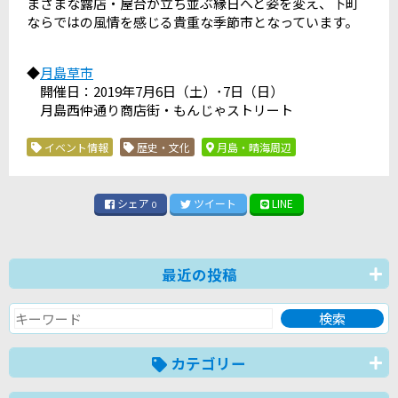
まざまな露店・屋台が立ち並ぶ縁日へと姿を変え、下町
ならではの風情を感じる貴重な季節市となっています。
◆
月島草市
開催日：2019年7月6日（土）･7日（日）
月島西仲通り商店街・もんじゃストリート
イベント情報
歴史・文化
月島・晴海周辺
シェア
ツイート
LINE
0
最近の投稿
カテゴリー