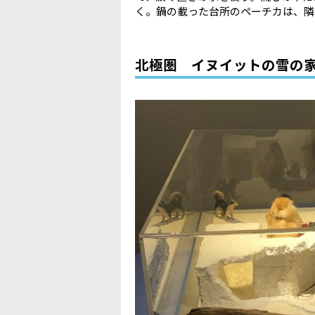
く。鍋の載った台所のペーチカは、隣
北極圏 イヌイットの雪の