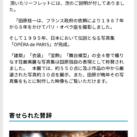
頂いたリーフレットには、次のご説明が付してありまし
た。
「田原桂一は、フランス政府の依頼により１９８７年
から８年をかけてパリ・オペラ座を撮影しました。
そして１９９５年、日本において伝説となる写真集
「OPÉRA de PARIS」が完成。
「建築」「衣装」「宝飾」「舞台模型」の全４巻で織り
なす荘厳美麗な写真集は田原独自の表現として称賛され
ました。 本展では、約５５０点に及ぶ作品の中から厳
選された写真約３０点を展示、また、田原が晩年その写
真集をもとに制作した映像もご覧いただけます。
寄せられた賛辞