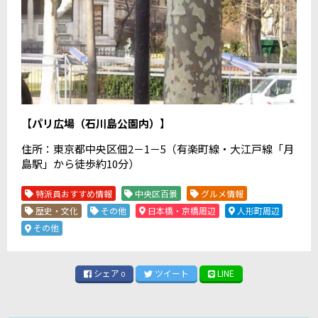
【
パリ広場（石川島公園内）
】
住所：東京都中央区佃2－1－5（有楽町線・大江戸線「月
島駅」から徒歩約10分）
特派員おすすめ情報
中央区百景
グルメ情報
歴史・文化
その他
日本橋・京橋周辺
人形町周辺
その他
シェア
ツイート
LINE
0