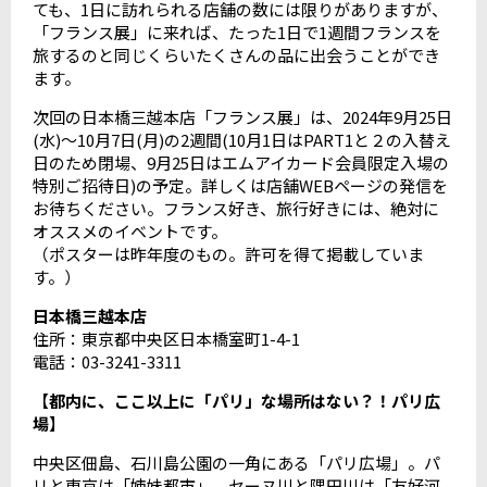
ても、1日に訪れられる店舗の数には限りがありますが、
「フランス展」に来れば、たった1日で1週間フランスを
旅するのと同じくらいたくさんの品に出会うことができ
ます。
次回の日本橋三越本店「フランス展」は、2024年9月25日
(水)～10月7日(月)の2週間(10月1日はPART1と２の入替え
日のため閉場、9月25日はエムアイカード会員限定入場の
特別ご招待日)の予定。詳しくは店舗WEBページの発信を
お待ちください。フランス好き、旅行好きには、絶対に
オススメのイベントです。
（ポスターは昨年度のもの。許可を得て掲載していま
す。）
日本橋三越本店
住所：東京都中央区日本橋室町1-4-1
電話：03-3241-3311
【
都内に、ここ以上に「パリ」な場所はない？！パリ広
場
】
中央区佃島、石川島公園の一角にある「パリ広場」。パ
リと東京は「姉妹都市」、セーヌ川と隅田川は「友好河