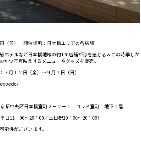
日（日） 開催場所：日本橋エリアの各店舗
級ホテルなど日本橋地域の約170店舗が涼を感じる＆この時季しか
おかつ写真映えするメニューやグッズを販売。
催期間：７月１２日（金）～９月１日（日）
/ecoedo/
2 東京都中央区日本橋室町２－２－１ コレド室町１地下１階
1：00～20：00／土日祝10：00～20：00）
性がございます。