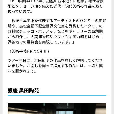
「ヒロ画廊は1975年、銀座の並木通りに創業。確かな技
術とメッセージ性を備えた近代・現代美術の作品を取り
扱っています。
戦後日本美術を代表するアーティストのひとり・浜田知
明や、高松宮殿下記念世界文化賞を受賞したイタリアの
彫刻家チェッコ・ボナノッテなどをギャラリーの草創期
から紹介し、大英博物館やウフィツィ美術館をはじめ世
界各地での展覧会を実現しています。」
（美術手帖
HP
より引用
)
ツアー当日は、浜田知明の作品を詳しく解説してくださ
いました。お話しを伺って拝見する作品には、一段と興
味を惹かれます。
銀座 黒田陶苑