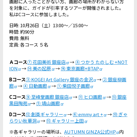
画廊に入ったことがない方、画廊の場所がわからない方
を対象に、ガイドが引率するツアーが開催されました。
私はCコースに参加しました。
日時: 10月26日（土）13:00〜／15:00〜
時間: 約90分
費用: 無料
定員: 各コース ５名
Ａコース
⑦ 花田美術 銀座店
→
⑧ つかう たのしむ +NOT
ION
→
⑭ 美の起原
→
⑯ 東京画廊+BTAP
Bコース
③ KOGEI Art Gallery 銀座の金沢
→
② 銀座柳画
廊
→
④ 日動画廊
→
① 柴田悦子画廊
Cコース
⑨ 至峰堂画廊 銀座店
→
⑪ ヒロ画廊
→
⑬ 銀座
黒田陶苑
→
⑤ 靖山画廊
Dコース
⑫ 創英ギャラリー
→
⑥ emmy art +
→
⑩ ぎゃ
らりい秋華洞
→
⑮ ギャラリー上田
※各ギャラリーの場所は、
AUTUMN GINZA公式HP
内