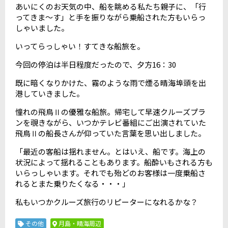
あいにくのお天気の中、船を眺める私たち親子に、「行
ってきま～す」と手を振りながら乗船された方もいらっ
しゃいました。
いってらっしゃい！すてきな船旅を。
今回の停泊は半日程度だったので、夕方16：30
既に暗くなりかけた、霧のような雨で煙る晴海埠頭を出
港していきました。
憧れの飛鳥Ⅱの優雅な船旅。帰宅して早速クルーズプラ
ンを覗きながら、いつかテレビ番組にご出演されていた
飛鳥Ⅱの船長さんが仰っていた言葉を思い出しました。
「最近の客船は揺れません。とはいえ、船です。海上の
状況によって揺れることもあります。船酔いもされる方も
いらっしゃいます。それでも殆どのお客様は一度乗船さ
れるとまた乗りたくなる・・・」
私もいつかクルーズ旅行のリピーターになれるかな？
その他
月島・晴海周辺