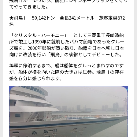
飛鳥Ⅱが ゆったり、優雅にレインボーブリッジをくぐっ
てやってきました。
★飛鳥Ⅱ 50,142トン 全長241メートル 旅客定員872
名
「クリスタル・ハーモニー」 として三菱重工長崎造船
所で竣工し1990年に就航したバハマ船籍であったクルー
ズ船を、2006年郵船が買い取り、船籍を日本へ移し日本
向けに改装を行い「飛鳥」の後継としてデビューした。
埠頭に停泊するまで、船は船体をグルっとまわすのです
が、船体が横を向いた際の大きさは圧巻。飛鳥Ⅱの存在
感を存分に感じられます。