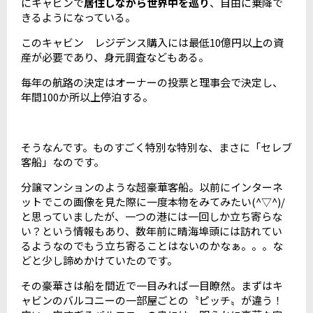
にキャビンで
居住しながら世界中を巡り
、自由に乗降で
きるようになっている。
このキャビン レジデンス購入には最低10億円以上の資
産が必要であり、身元調査などもある。
毎年の航路の決定はオーナーの投票と理事会で決定し、
年間100か所以上停泊する。
そうなんです。ものすごく特別な特別な、まさに「セレブ
客船」なのです。
分譲マンションのような超豪華客船。以前にインターネ
ットでこの画像を見た際に一度本物をみてみたい(^▽^)/
と思っていましたが、一つの港には一回しか立ち寄らな
い？という情報もあり、数年前に晴海埠頭には訪れてい
るようなのでもう立ち寄ることはないのかなぁ。。。な
どと少し諦めかけていたのです。
その豪華さは船を間近で一目みれば一目瞭然。まずはキ
ャビンのバルコニーの一部屋ごとの〝ピッチ〟が違う！