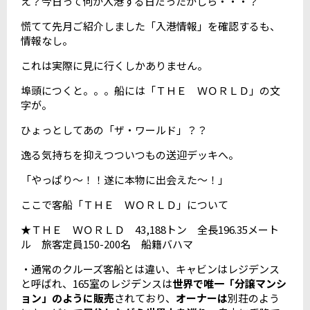
え？今日って何か入港する日だったかしら・・・？
慌てて先月ご紹介しました「入港情報」を確認するも、
情報なし。
これは実際に見に行くしかありません。
埠頭につくと。。。船には「ＴＨＥ ＷＯＲＬＤ」の文
字が。
ひょっとしてあの「ザ・ワールド」？？
逸る気持ちを抑えつついつもの送迎デッキへ。
「やっぱり～！！遂に本物に出会えた～！」
ここで客船「ＴＨＥ ＷＯＲＬＤ」について
★ＴＨＥ ＷＯＲＬＤ 43,188トン 全長196.35メート
ル 旅客定員150-200名 船籍バハマ
・通常のクルーズ客船とは違い、キャビンはレジデンス
と呼ばれ、165室のレジデンスは
世界で唯一「分譲マンシ
ョン」のように販売
されており、
オーナーは
別荘のよう