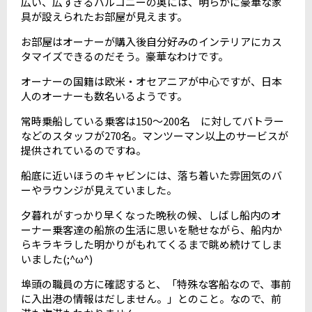
広い、広すぎるバルコニーの奥には、明らかに豪華な家
具が設えられたお部屋が見えます。
お部屋はオーナーが購入後自分好みのインテリアにカス
タマイズできるのだそう。豪華なわけです。
オーナーの国籍は欧米・オセアニアが中心ですが、日本
人のオーナーも数名いるようです。
常時乗船している乗客は150～200名 に対してバトラー
などのスタッフが270名。マンツーマン以上のサービスが
提供されているのですね。
船底に近いほうのキャビンには、落ち着いた雰囲気のバ
ーやラウンジが見えていました。
夕暮れがすっかり早くなった晩秋の候、しばし船内のオ
ーナー乗客達の船旅の生活に思いを馳せながら、船内か
らキラキラした明かりがもれてくるまで眺め続けてしま
いました(;^ω^)
埠頭の職員の方に確認すると、「特殊な客船なので、事前
に入出港の情報はだしません。」とのこと。なので、前