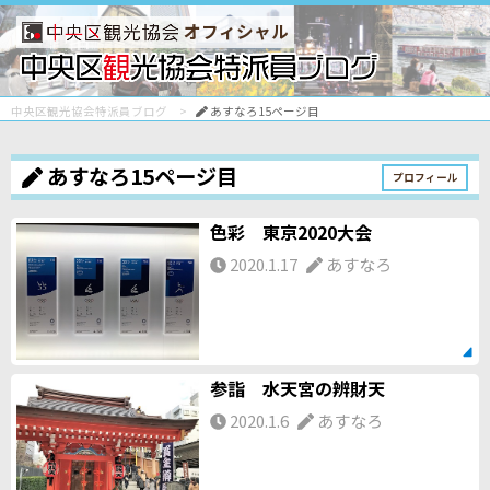
オフィシャル
中央区観光協会特派員ブログ
あすなろ15ページ目
あすなろ15ページ目
プロフィール
色彩 東京2020大会
2020.1.17
あすなろ
参詣 水天宮の辨財天
2020.1.6
あすなろ