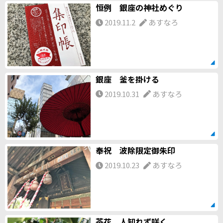
恒例 銀座の神社めぐり
2019.11.2
あすなろ
銀座 釜を掛ける
2019.10.31
あすなろ
奉祝 波除限定御朱印
2019.10.23
あすなろ
茶花 人知れず咲く