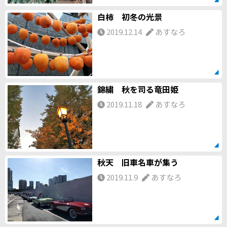
白柿 初冬の光景
2019.12.14
あすなろ
錦繍 秋を司る竜田姫
2019.11.18
あすなろ
秋天 旧車名車が集う
2019.11.9
あすなろ