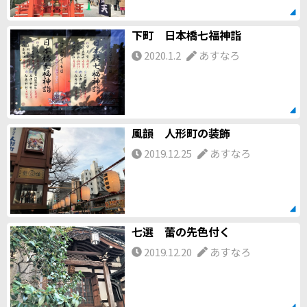
下町 日本橋七福神詣
2020.1.2
あすなろ
風韻 人形町の装飾
2019.12.25
あすなろ
七選 蕾の先色付く
2019.12.20
あすなろ