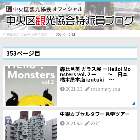
オフィシャル
中央区観光協会特派員ブログ
353ページ目
353ページ目
森比呂美 ガラス展 ーHello! Mo
nsters vol.２ー ～ 日本
橋木屋本店 izutuki ～
2021.9.3
rosemary sea
中銀カプセルタワー見学ツアー
2021.9.2
みど