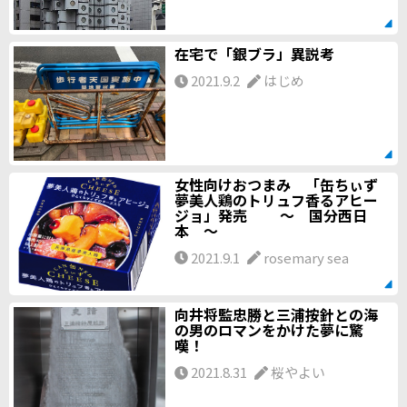
在宅で「銀ブラ」異説考
2021.9.2
はじめ
女性向けおつまみ 「缶ちぃず
夢美人鶏のトリュフ香るアヒー
ジョ」発売 ～ 国分西日
本 ～
2021.9.1
rosemary sea
向井将監忠勝と三浦按針との海
の男のロマンをかけた夢に驚
嘆！
2021.8.31
桜やよい