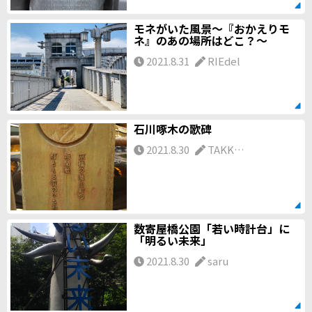
モネがいた風景～『おかえりモ
ネ』のあの場所はどこ？～
2021.8.31
RIEdel
石川啄木の歌碑
2021.8.30
TAKK…
数寄屋橋公園「若い時計台」に
「明るい未来」
2021.8.30
saru