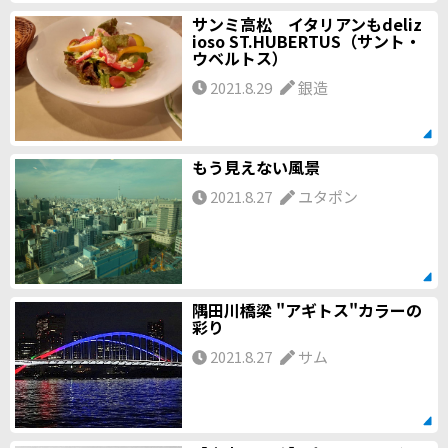
サンミ高松 イタリアンもdeliz
ioso ST.HUBERTUS（サント・
ウベルトス）
2021.8.29
銀造
もう見えない風景
2021.8.27
ユタポン
隅田川橋梁 "アギトス"カラーの
彩り
2021.8.27
サム