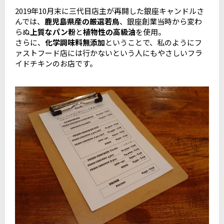
2019年10月末に三代目店主が再開した銀座キャンドルさ
んでは、
鹿児島県産の厳選若鳥
、銀座創業当時から変わ
らぬ
上質なパン粉
と
植物性の高級油
を使用。
さらに、
化学調味料無添加
ということで、私のようにフ
ァストフード店には行かないという人にもやさしいフラ
イドチキンのお店です。