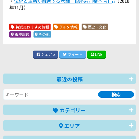
・
伝統と革新が融合する老舗「銀座寿司幸本店」
（2018
年11月）
特派員おすすめ情報
グルメ情報
歴史・文化
銀座周辺
その他
シェア
ツイート
LINE
0
最近の投稿
カテゴリー
エリア