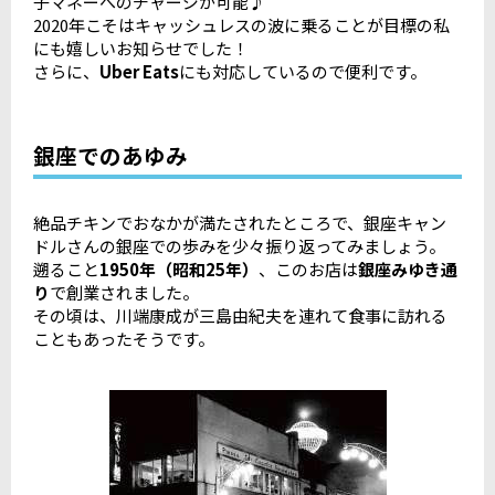
子マネーへのチャージが可能♪
2020年こそはキャッシュレスの波に乗ることが目標の私
にも嬉しいお知らせでした！
さらに、
Uber Eats
にも対応しているので便利です。
銀座でのあゆみ
絶品チキンでおなかが満たされたところで、銀座キャン
ドルさんの銀座での歩みを少々振り返ってみましょう。
遡ること
1950年（昭和25年）
、このお店は
銀座みゆき通
り
で創業されました。
その頃は、川端康成が三島由紀夫を連れて食事に訪れる
こともあったそうです。