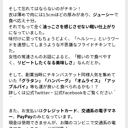
そして忘れてはならないのがチキン！
衣は薄めで肉には1.5cmほどの厚みがあり、
ジューシー
で
食べ応え十分。
それでもって全く
油っこさを感じさせない軽い仕上がり
になっていました。
味付けに至ってもちょうどよく、「ヘルシー」というワー
ドを連想してしまうような不思議なフライドチキンでし
た。
女性の常連さんのお話によると、「軽いので食べやす
く、
リピートしたくなる美味しさ
」なんだとか。
そして、創業当時にチキンバスケット同様人気を集めて
いた
「グラタン」「ハンバーグ」「オムライス」「アッ
プルパイ」
等も運が良いと食べられるかも！？
詳しくは公式Twitter・公式Facebookをご覧ください＾
＾
また、お支払いは
クレジットカード
、
交通系の電子マネ
ー
、
PayPay
のみとなっています。
現金は使用できませんが、お隣のコンビニで交通系の電