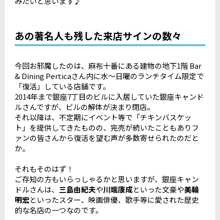
みたいと思います♪
あの著名人も残した来店サインの数々
今回お邪魔したのは、麻布十番にある建物の地下1階 Bar
& Dining Perticaさん内に水～日曜のランチタイム限定で
「復活」している店舗です。
2014年まで銀座7丁目のビルに入居していた銀座キャンド
ルさんですが、ビルの解体が決まり閉店。
それ以降は、不定期にイベント等で「チキンバスケッ
ト」を提供してきたものの、完売が続いたこともありフ
ァンの皆さんから復活を望む声が多数寄せられたのだと
か。
それもそのはず！
ご存知の方もいらっしゃるかと思いますが、銀座キャン
ドルさんは、
三島由紀夫
や
川端康成
といった文豪や
美輪
明宏
といったスター、映画俳優、歌手等に愛された歴史
的な名店の一つなのです。