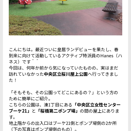
こんにちは。最近ついに皇居ランデビューを果たし、春
到来に向けて活動しているアクティブ特派員のHanes（ハ
ネス）です＾＾
今回は、何年か前から気になっていたものの、実はまだ
訪れていなかった
中央区立桜川屋上公園
へ行ってきまし
た！
「そもそも、その公園ってどこにあるの？」という方の
ために簡単にご紹介。
こちらの公園は、湊1丁目にある
「中央区立女性センター
ブーケ21」
と
「桜橋第二ポンプ場」
の間の屋上にありま
す。
地上階からの出入口はブーケ21側とポンプ場側の2か所
（下の写真はポンプ場側のもの）。