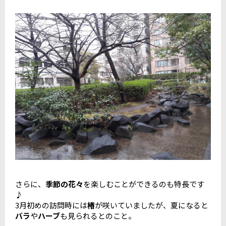
さらに、
季節の花々
を楽しむことができるのも特長です
♪
3月初めの訪問時には
椿
が咲いていましたが、夏になると
バラ
や
ハーブ
も見られるとのこと。