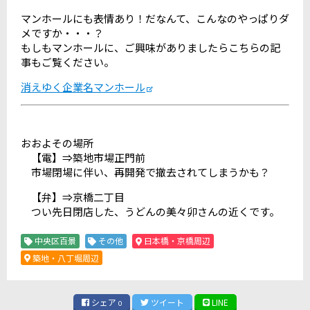
マンホールにも表情あり！だなんて、こんなのやっぱりダ
メですか・・・？
もしもマンホールに、ご興味がありましたらこちらの記
事もご覧ください。
消えゆく企業名マンホール
おおよその場所
【電】⇒築地市場正門前
市場閉場に伴い、再開発で撤去されてしまうかも？
【弁】⇒京橋二丁目
つい先日閉店した、うどんの美々卯さんの近くです。
中央区百景
その他
日本橋・京橋周辺
築地・八丁堀周辺
シェア
ツイート
LINE
0